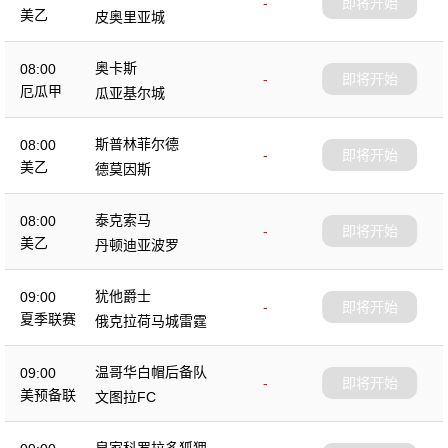
-
即将开始
美乙
皮奥里亚城
奥卡斯
08:00
-
即将开始
厄瓜甲
瓜亚基尔城
斯普林菲尔德
08:00
-
即将开始
美乙
德莫因斯
泰克索马
08:00
-
即将开始
美乙
丹顿迪亚波罗
犹他爵士
09:00
-
即将开始
夏季联赛
俄克拉荷马城雷霆
温哥华白帽后备队
09:00
-
即将开始
美预备联
文图拉FC
皇家科罗拉多狐狸