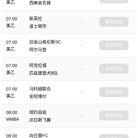
美乙
西麻省先锋
新英伦
07:00
-
即将开始
美乙
波士顿市
旧金山格伦斯SC
07:00
-
即将开始
美乙
阿尔马登
阿克伦城
07:00
-
即将开始
美乙
匹兹堡猎犬B队
马科姆联合
07:00
-
即将开始
美乙
安阿博尔
纽约自由
08:00
-
即将开始
WNBA
达拉斯飞翼
向日葵FC
08:00