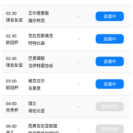
艾尔德里联
02:30
-
直播中
球会友谊
福尔柯克
克拉克斯维克
02:45
-
直播中
欧冠杯
阿特比森
巴里镇联
02:45
-
直播中
球会友谊
戈伊特雷协会
维京古尔
03:00
-
直播中
欧冠杯
吉奥里
瑞士
04:00
-
即将开始
世界杯
哥伦比亚
西弗吉尼亚联盟
06:00
-
即将开始
美乙