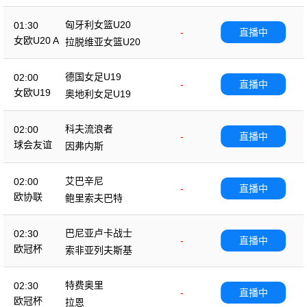
匈牙利女篮U20
01:30
-
直播中
女欧U20 A
拉脱维亚女篮U20
德国女足U19
02:00
-
直播中
女欧U19
奥地利女足U19
科夫流浪者
02:00
-
直播中
球会友谊
因弗内斯
艾巴辛尼
02:00
-
直播中
欧协联
鲍里索夫巴特
巴尼亚卢卡战士
02:30
-
直播中
欧冠杯
索非亚列夫斯基
特费奥里
02:30
-
直播中
欧冠杯
拉恩