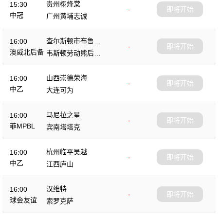
贵州栩烽棠
15:30
-
即将开始
中冠
广州黄埔志诚
查尔斯顿市布鲁斯
16:00
-
即将开始
后备队
澳威北后备
韦斯顿劳动熊后备
队
山西崇德荣海
16:00
-
即将开始
中乙
大连可为
马尼拉之星
16:00
-
即将开始
菲MPBL
宾南塔塔克
杭州临平吴越
16:00
-
即将开始
中乙
江西庐山
汉维特
16:00
-
即将开始
球会友谊
索罗克萨