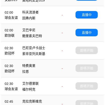
奥地利女足U19
科夫流浪者
02:00
-
直播中
球会友谊
因弗内斯
艾巴辛尼
02:00
-
直播中
欧协联
鲍里索夫巴特
巴尼亚卢卡战士
02:30
-
即将开始
欧冠杯
索非亚列夫斯基
特费奥里
02:30
-
即将开始
欧冠杯
拉恩
艾尔德里联
02:30
-
即将开始
球会友谊
福尔柯克
克拉克斯维克
02:45
-
即将开始