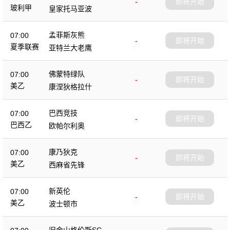
-
即将开始
玻利甲
皇家托马亚波
孟菲斯灰熊
07:00
-
即将开始
夏季联赛
亚特兰大老鹰
佛蒙特绿队
07:00
-
即将开始
美乙
康涅狄格拉什
巴西竞技
07:00
-
即将开始
巴西乙
欧帕尔利奥
康乃狄克
07:00
-
即将开始
美乙
西麻省先锋
新英伦
07:00
-
即将开始
美乙
波士顿市
旧金山格伦斯SC