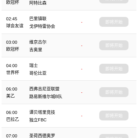
欧冠杯
阿特比森
巴里镇联
02:45
-
即将开始
球会友谊
戈伊特雷协会
维京古尔
03:00
-
即将开始
欧冠杯
吉奥里
瑞士
04:00
-
即将开始
世界杯
哥伦比亚
西弗吉尼亚联盟
06:00
-
即将开始
美乙
路易斯维尔城B队
谭贝塔里竞技
06:00
-
即将开始
巴拉乙
独立FBC
圣荷西德奥罗
07:00