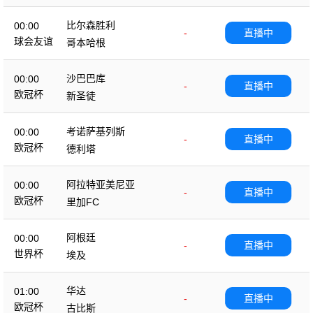
比尔森胜利
00:00
-
直播中
球会友谊
哥本哈根
沙巴巴库
00:00
-
直播中
欧冠杯
新圣徒
考诺萨基列斯
00:00
-
直播中
欧冠杯
德利塔
阿拉特亚美尼亚
00:00
-
直播中
欧冠杯
里加FC
阿根廷
00:00
-
直播中
世界杯
埃及
华达
01:00
-
直播中
欧冠杯
古比斯