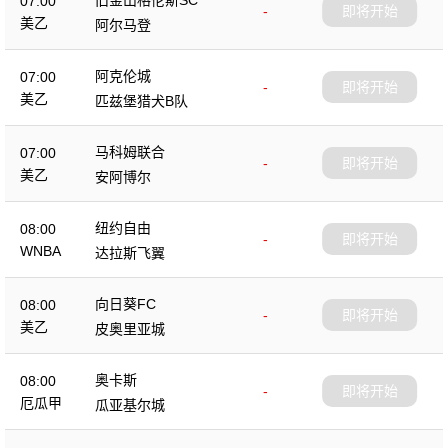
07:00
-
即将开始
美乙
阿尔马登
阿克伦城
07:00
-
即将开始
美乙
匹兹堡猎犬B队
马科姆联合
07:00
-
即将开始
美乙
安阿博尔
纽约自由
08:00
-
即将开始
WNBA
达拉斯飞翼
向日葵FC
08:00
-
即将开始
美乙
皮奥里亚城
奥卡斯
08:00
-
即将开始
厄瓜甲
瓜亚基尔城