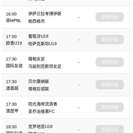
伊萨贝拉考博伊斯
16:00
-
即将开始
菲MPBL
帕西格市
葡萄牙U19
17:00
-
即将开始
欧青U19
哈萨克斯坦U19
缅甸女足
17:30
-
即将开始
国际友谊
乌兹别克斯坦女足
贝尔康纳联
17:30
-
即将开始
澳首超
塔格拉诺联
阳光海岸流浪者
17:30
-
即将开始
澳昆甲
圣乔治维莱FC
克罗地亚U18
18:00
-
即将开始