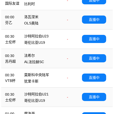
-
直播中
国际友谊
比利时
洛瓦涅米
00:00
-
直播中
芬乙
OLS奥陆
沙特阿拉伯U23
00:30
-
直播中
土伦杯
哥伦比亚U19
法希尔
00:30
-
直播中
苏丹超
AL法拉赫SC
莫斯科中央陆军
00:30
-
直播中
VTB杯
犹里卡斯
沙特阿拉伯U21
00:30
-
直播中
土伦杯
哥伦比亚U19
摩洛哥
01:00