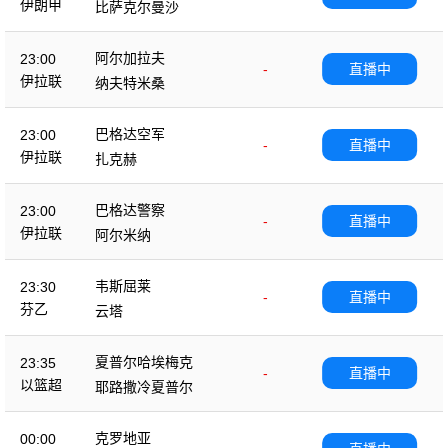
伊朗甲
比萨克尔曼沙
阿尔加拉夫
23:00
-
直播中
伊拉联
纳夫特米桑
巴格达空军
23:00
-
直播中
伊拉联
扎克赫
巴格达警察
23:00
-
直播中
伊拉联
阿尔米纳
韦斯屈莱
23:30
-
直播中
芬乙
云塔
夏普尔哈埃梅克
23:35
-
直播中
以篮超
耶路撒冷夏普尔
克罗地亚
00:00