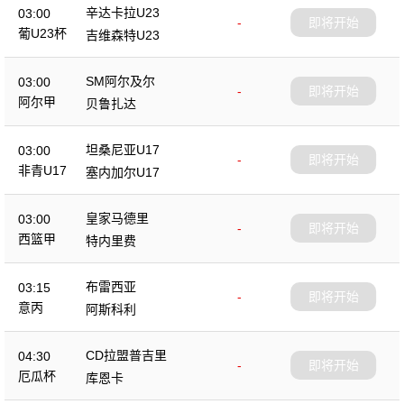
辛达卡拉U23
03:00
-
即将开始
葡U23杯
吉维森特U23
SM阿尔及尔
03:00
-
即将开始
阿尔甲
贝鲁扎达
坦桑尼亚U17
03:00
-
即将开始
非青U17
塞内加尔U17
皇家马德里
03:00
-
即将开始
西篮甲
特内里费
布雷西亚
03:15
-
即将开始
意丙
阿斯科利
CD拉盟普吉里
04:30
-
即将开始
厄瓜杯
库恩卡