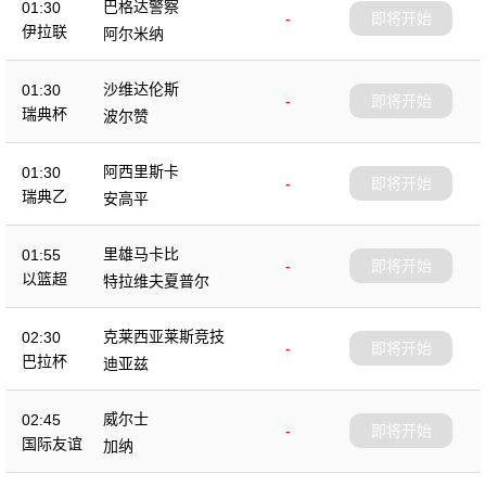
巴格达警察
01:30
-
即将开始
伊拉联
阿尔米纳
沙维达伦斯
01:30
-
即将开始
瑞典杯
波尔赞
阿西里斯卡
01:30
-
即将开始
瑞典乙
安高平
里雄马卡比
01:55
-
即将开始
以篮超
特拉维夫夏普尔
克莱西亚莱斯竞技
02:30
-
即将开始
巴拉杯
迪亚兹
威尔士
02:45
-
即将开始
国际友谊
加纳