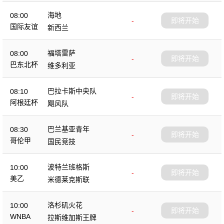
海地
08:00
-
即将开始
国际友谊
新西兰
福塔雷萨
08:00
-
即将开始
巴东北杯
维多利亚
巴拉卡斯中央队
08:10
-
即将开始
阿根廷杯
飓风队
巴兰基亚青年
08:30
-
即将开始
哥伦甲
国民竞技
波特兰班格斯
10:00
-
即将开始
美乙
米德莱克斯联
洛杉矶火花
10:00
-
即将开始
WNBA
拉斯维加斯王牌