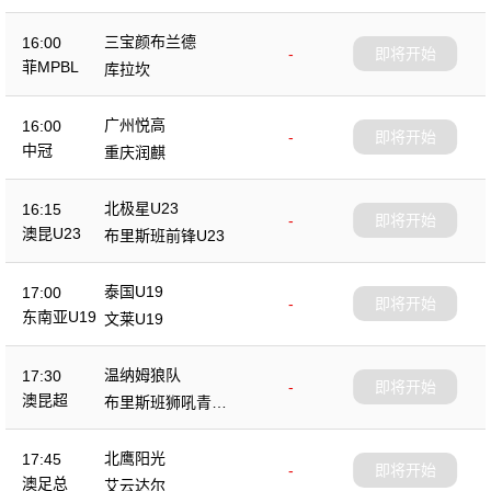
三宝颜布兰德
16:00
-
即将开始
菲MPBL
库拉坎
广州悦高
16:00
-
即将开始
中冠
重庆润麒
北极星U23
16:15
-
即将开始
澳昆U23
布里斯班前锋U23
泰国U19
17:00
-
即将开始
东南亚U19
文莱U19
温纳姆狼队
17:30
-
即将开始
澳昆超
布里斯班狮吼青年
队
北鹰阳光
17:45
-
即将开始
澳足总
艾云达尔