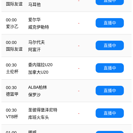
-
直播中
国际友谊
马耳他
爱尔华
00:00
-
直播中
爱沙乙
威克伊勒特
马尔代夫
00:00
-
直播中
国际友谊
阿富汗
委内瑞拉U20
00:30
-
直播中
土伦杯
加拿大U20
ALBA柏林
00:30
-
直播中
德篮甲
保罗沙
圣彼得堡泽尼特
00:30
-
直播中
VTB杯
库班火车头
挪威
01:00