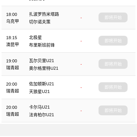
扎波罗热米塔路
18:00
-
即将开始
乌克甲
切尔诺夫策
北极星
18:15
-
即将开始
澳昆甲
布里斯班前锋
瓦尔贝里U21
19:00
-
即将开始
瑞青超
奥尔格里特U21
佐加顿斯U21
20:00
-
即将开始
瑞青超
天狼星U21
卡尔马U21
20:00
-
即将开始
瑞青超
法肯柏尔U21