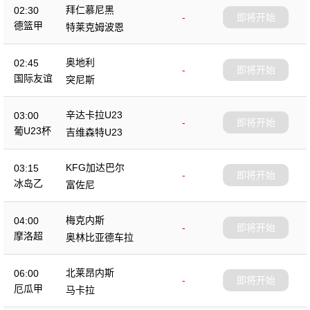
拜仁慕尼黑
02:30
-
即将开始
德篮甲
特莱克姆波恩
奥地利
02:45
-
即将开始
国际友谊
突尼斯
辛达卡拉U23
03:00
-
即将开始
葡U23杯
吉维森特U23
KFG加达巴尔
03:15
-
即将开始
冰岛乙
富佐尼
梅克内斯
04:00
-
即将开始
摩洛超
奥林比亚德车拉
北莱昂内斯
06:00
-
即将开始
厄瓜甲
马卡拉