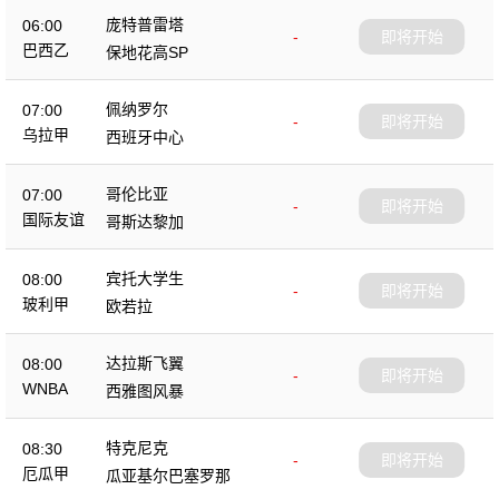
庞特普雷塔
06:00
-
即将开始
巴西乙
保地花高SP
佩纳罗尔
07:00
-
即将开始
乌拉甲
西班牙中心
哥伦比亚
07:00
-
即将开始
国际友谊
哥斯达黎加
宾托大学生
08:00
-
即将开始
玻利甲
欧若拉
达拉斯飞翼
08:00
-
即将开始
WNBA
西雅图风暴
特克尼克
08:30
-
即将开始
厄瓜甲
瓜亚基尔巴塞罗那