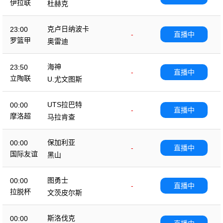
伊拉联
杜赫克
克卢日纳波卡
23:00
-
直播中
罗篮甲
奥雷迪
海神
23:50
-
直播中
立陶联
U.尤文图斯
UTS拉巴特
00:00
-
直播中
摩洛超
马拉肯查
保加利亚
00:00
-
直播中
国际友谊
黑山
图勇士
00:00
-
直播中
拉脱杯
文茨皮尔斯
斯洛伐克
00:00