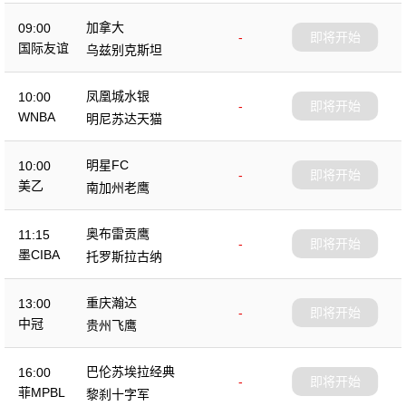
加拿大
09:00
-
即将开始
国际友谊
乌兹别克斯坦
凤凰城水银
10:00
-
即将开始
WNBA
明尼苏达天猫
明星FC
10:00
-
即将开始
美乙
南加州老鹰
奥布雷贡鹰
11:15
-
即将开始
墨CIBA
托罗斯拉古纳
重庆瀚达
13:00
-
即将开始
中冠
贵州飞鹰
巴伦苏埃拉经典
16:00
-
即将开始
菲MPBL
黎刹十字军