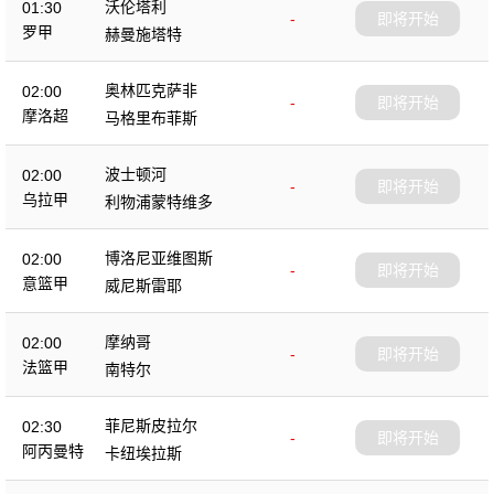
沃伦塔利
01:30
-
即将开始
罗甲
赫曼施塔特
奥林匹克萨非
02:00
-
即将开始
摩洛超
马格里布菲斯
波士顿河
02:00
-
即将开始
乌拉甲
利物浦蒙特维多
博洛尼亚维图斯
02:00
-
即将开始
意篮甲
威尼斯雷耶
摩纳哥
02:00
-
即将开始
法篮甲
南特尔
菲尼斯皮拉尔
02:30
-
即将开始
阿丙曼特
卡纽埃拉斯