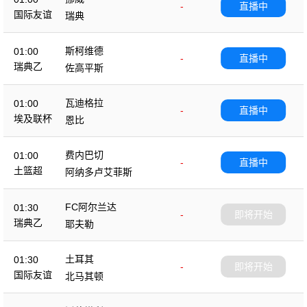
-
直播中
国际友谊
瑞典
斯柯维德
01:00
-
直播中
瑞典乙
佐高平斯
瓦迪格拉
01:00
-
直播中
埃及联杯
恩比
费内巴切
01:00
-
直播中
土篮超
阿纳多卢艾菲斯
FC阿尔兰达
01:30
-
即将开始
瑞典乙
耶夫勒
土耳其
01:30
-
即将开始
国际友谊
北马其顿