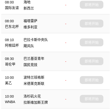
海地
08:00
-
即将开始
国际友谊
新西兰
福塔雷萨
08:00
-
即将开始
巴东北杯
维多利亚
巴拉卡斯中央队
08:10
-
即将开始
阿根廷杯
飓风队
巴兰基亚青年
08:30
-
即将开始
哥伦甲
国民竞技
波特兰班格斯
10:00
-
即将开始
美乙
米德莱克斯联
洛杉矶火花
10:00
-
即将开始
WNBA
拉斯维加斯王牌