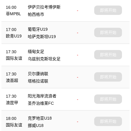
伊萨贝拉考博伊斯
16:00
-
即将开始
菲MPBL
帕西格市
葡萄牙U19
17:00
-
即将开始
欧青U19
哈萨克斯坦U19
缅甸女足
17:30
-
即将开始
国际友谊
乌兹别克斯坦女足
贝尔康纳联
17:30
-
即将开始
澳首超
塔格拉诺联
阳光海岸流浪者
17:30
-
即将开始
澳昆甲
圣乔治维莱FC
克罗地亚U18
18:00
-
即将开始
国际友谊
挪威U18