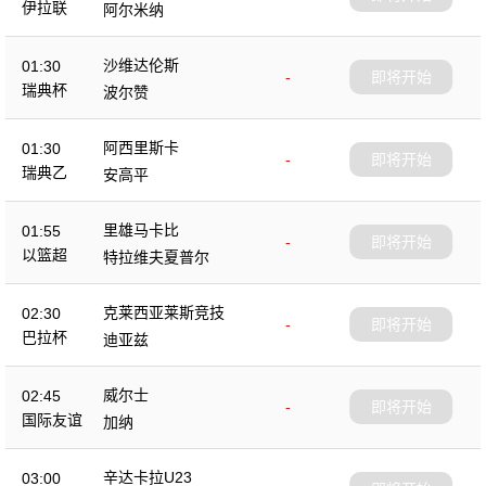
伊拉联
阿尔米纳
沙维达伦斯
01:30
-
即将开始
瑞典杯
波尔赞
阿西里斯卡
01:30
-
即将开始
瑞典乙
安高平
里雄马卡比
01:55
-
即将开始
以篮超
特拉维夫夏普尔
克莱西亚莱斯竞技
02:30
-
即将开始
巴拉杯
迪亚兹
威尔士
02:45
-
即将开始
国际友谊
加纳
辛达卡拉U23
03:00