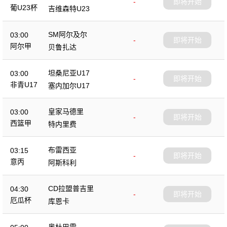
-
即将开始
葡U23杯
吉维森特U23
SM阿尔及尔
03:00
-
即将开始
阿尔甲
贝鲁扎达
坦桑尼亚U17
03:00
-
即将开始
非青U17
塞内加尔U17
皇家马德里
03:00
-
即将开始
西篮甲
特内里费
布雷西亚
03:15
-
即将开始
意丙
阿斯科利
CD拉盟普吉里
04:30
-
即将开始
厄瓜杯
库恩卡
奥杜巴雷