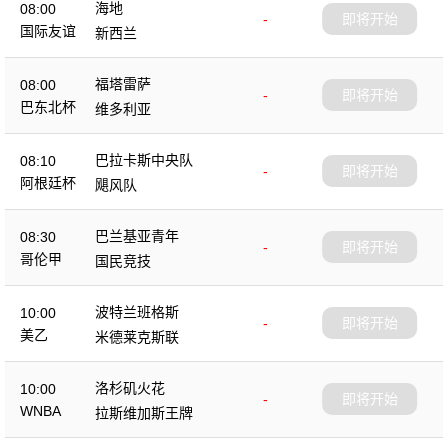
海地
08:00
-
即将开始
国际友谊
新西兰
福塔雷萨
08:00
-
即将开始
巴东北杯
维多利亚
巴拉卡斯中央队
08:10
-
即将开始
阿根廷杯
飓风队
巴兰基亚青年
08:30
-
即将开始
哥伦甲
国民竞技
波特兰班格斯
10:00
-
即将开始
美乙
米德莱克斯联
洛杉矶火花
10:00
-
即将开始
WNBA
拉斯维加斯王牌