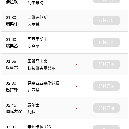
伊拉联
阿尔米纳
沙维达伦斯
01:30
-
即将开始
瑞典杯
波尔赞
阿西里斯卡
01:30
-
即将开始
瑞典乙
安高平
里雄马卡比
01:55
-
即将开始
以篮超
特拉维夫夏普尔
克莱西亚莱斯竞技
02:30
-
即将开始
巴拉杯
迪亚兹
威尔士
02:45
-
即将开始
国际友谊
加纳
辛达卡拉U23
03:00