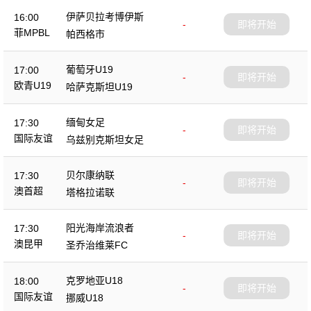
伊萨贝拉考博伊斯
16:00
-
即将开始
菲MPBL
帕西格市
葡萄牙U19
17:00
-
即将开始
欧青U19
哈萨克斯坦U19
缅甸女足
17:30
-
即将开始
国际友谊
乌兹别克斯坦女足
贝尔康纳联
17:30
-
即将开始
澳首超
塔格拉诺联
阳光海岸流浪者
17:30
-
即将开始
澳昆甲
圣乔治维莱FC
克罗地亚U18
18:00
-
即将开始
国际友谊
挪威U18