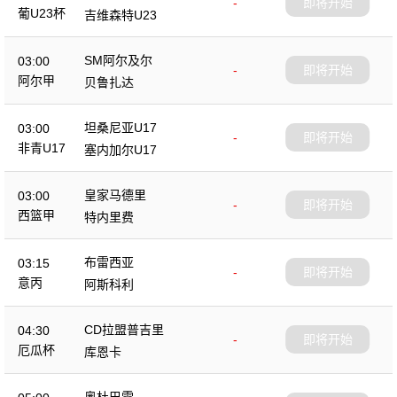
-
即将开始
葡U23杯
吉维森特U23
SM阿尔及尔
03:00
-
即将开始
阿尔甲
贝鲁扎达
坦桑尼亚U17
03:00
-
即将开始
非青U17
塞内加尔U17
皇家马德里
03:00
-
即将开始
西篮甲
特内里费
布雷西亚
03:15
-
即将开始
意丙
阿斯科利
CD拉盟普吉里
04:30
-
即将开始
厄瓜杯
库恩卡
奥杜巴雷