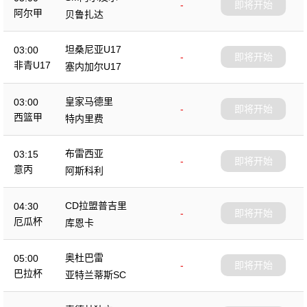
-
即将开始
阿尔甲
贝鲁扎达
坦桑尼亚U17
03:00
-
即将开始
非青U17
塞内加尔U17
皇家马德里
03:00
-
即将开始
西篮甲
特内里费
布雷西亚
03:15
-
即将开始
意丙
阿斯科利
CD拉盟普吉里
04:30
-
即将开始
厄瓜杯
库恩卡
奥杜巴雷
05:00
-
即将开始
巴拉杯
亚特兰蒂斯SC