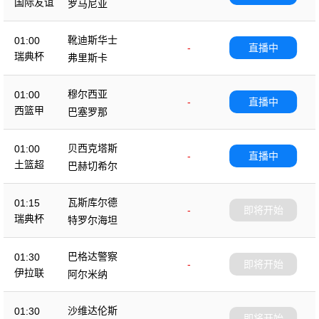
国际友谊
罗马尼亚
靴迪斯华士
01:00
-
直播中
瑞典杯
弗里斯卡
穆尔西亚
01:00
-
直播中
西篮甲
巴塞罗那
贝西克塔斯
01:00
-
直播中
土篮超
巴赫切希尔
瓦斯库尔德
01:15
-
即将开始
瑞典杯
特罗尔海坦
巴格达警察
01:30
-
即将开始
伊拉联
阿尔米纳
沙维达伦斯
01:30
-
即将开始