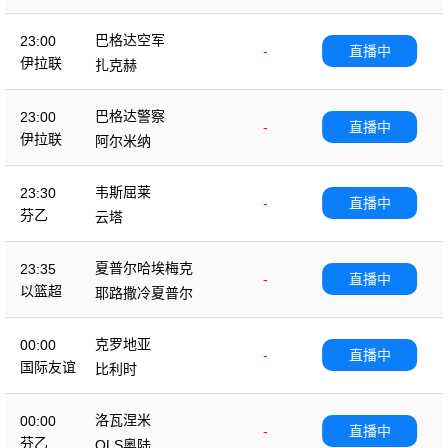
巴格达空军
23:00
-
直播中
伊拉联
扎克赫
巴格达警察
23:00
-
直播中
伊拉联
阿尔米纳
韦斯屈莱
23:30
-
直播中
芬乙
云塔
夏普尔哈埃梅克
23:35
-
直播中
以篮超
耶路撒冷夏普尔
克罗地亚
00:00
-
直播中
国际友谊
比利时
洛瓦涅米
00:00
-
直播中
芬乙
OLS奥陆