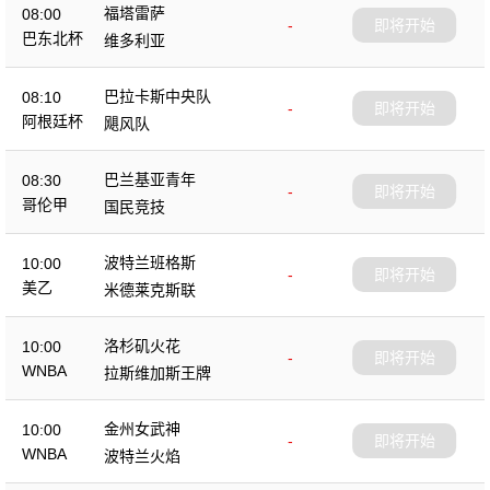
福塔雷萨
08:00
-
即将开始
巴东北杯
维多利亚
巴拉卡斯中央队
08:10
-
即将开始
阿根廷杯
飓风队
巴兰基亚青年
08:30
-
即将开始
哥伦甲
国民竞技
波特兰班格斯
10:00
-
即将开始
美乙
米德莱克斯联
洛杉矶火花
10:00
-
即将开始
WNBA
拉斯维加斯王牌
金州女武神
10:00
-
即将开始
WNBA
波特兰火焰