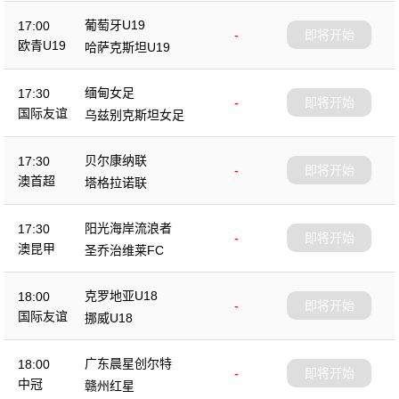
葡萄牙U19
17:00
-
即将开始
欧青U19
哈萨克斯坦U19
缅甸女足
17:30
-
即将开始
国际友谊
乌兹别克斯坦女足
贝尔康纳联
17:30
-
即将开始
澳首超
塔格拉诺联
阳光海岸流浪者
17:30
-
即将开始
澳昆甲
圣乔治维莱FC
克罗地亚U18
18:00
-
即将开始
国际友谊
挪威U18
广东晨星创尔特
18:00
-
即将开始
中冠
赣州红星