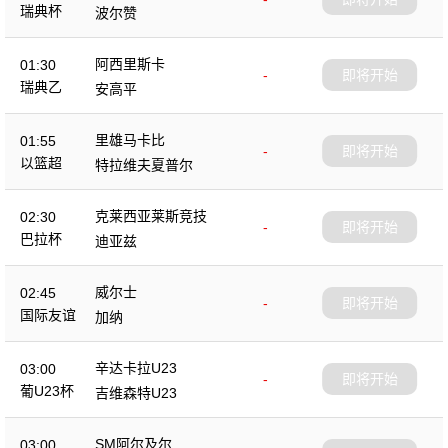
瑞典杯
波尔赞
阿西里斯卡
01:30
-
即将开始
瑞典乙
安高平
里雄马卡比
01:55
-
即将开始
以篮超
特拉维夫夏普尔
克莱西亚莱斯竞技
02:30
-
即将开始
巴拉杯
迪亚兹
威尔士
02:45
-
即将开始
国际友谊
加纳
辛达卡拉U23
03:00
-
即将开始
葡U23杯
吉维森特U23
SM阿尔及尔
03:00