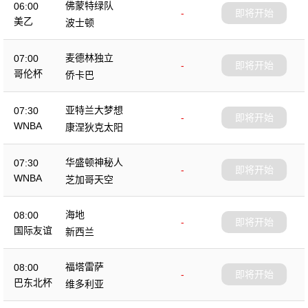
佛蒙特绿队
06:00
-
即将开始
美乙
波士顿
麦德林独立
07:00
-
即将开始
哥伦杯
侨卡巴
亚特兰大梦想
07:30
-
即将开始
WNBA
康涅狄克太阳
华盛顿神秘人
07:30
-
即将开始
WNBA
芝加哥天空
海地
08:00
-
即将开始
国际友谊
新西兰
福塔雷萨
08:00
-
即将开始
巴东北杯
维多利亚