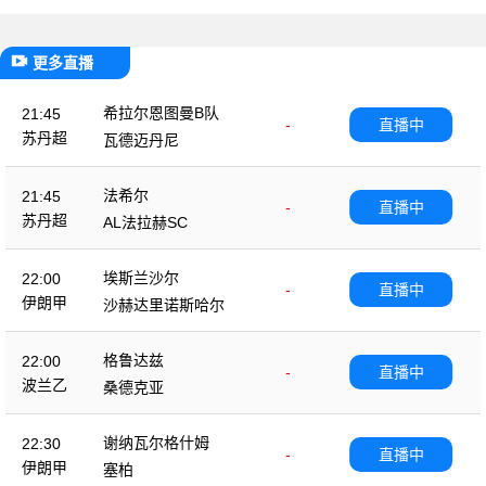
更多直播
希拉尔恩图曼B队
21:45
-
直播中
苏丹超
瓦德迈丹尼
法希尔
21:45
-
直播中
苏丹超
AL法拉赫SC
埃斯兰沙尔
22:00
-
直播中
伊朗甲
沙赫达里诺斯哈尔
格鲁达兹
22:00
-
直播中
波兰乙
桑德克亚
谢纳瓦尔格什姆
22:30
-
直播中
伊朗甲
塞柏