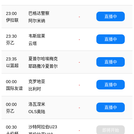
巴格达警察
23:00
-
直播中
伊拉联
阿尔米纳
韦斯屈莱
23:30
-
直播中
芬乙
云塔
夏普尔哈埃梅克
23:35
-
直播中
以篮超
耶路撒冷夏普尔
克罗地亚
00:00
-
直播中
国际友谊
比利时
洛瓦涅米
00:00
-
直播中
芬乙
OLS奥陆
沙特阿拉伯U23
00:30
-
即将开始
土伦杯