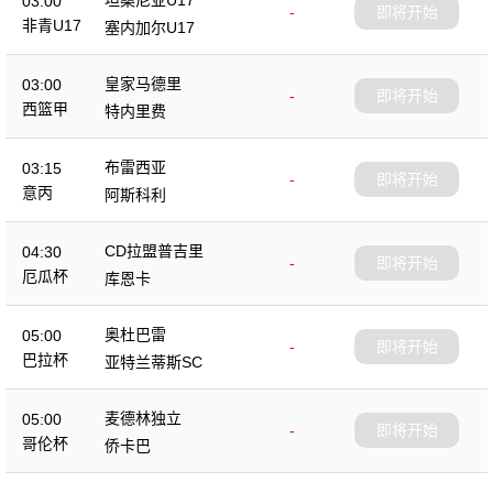
03:00
-
即将开始
非青U17
塞内加尔U17
皇家马德里
03:00
-
即将开始
西篮甲
特内里费
布雷西亚
03:15
-
即将开始
意丙
阿斯科利
CD拉盟普吉里
04:30
-
即将开始
厄瓜杯
库恩卡
奥杜巴雷
05:00
-
即将开始
巴拉杯
亚特兰蒂斯SC
麦德林独立
05:00
-
即将开始
哥伦杯
侨卡巴