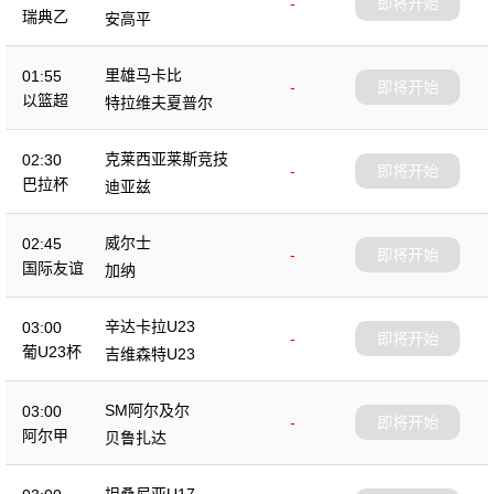
-
即将开始
瑞典乙
安高平
里雄马卡比
01:55
-
即将开始
以篮超
特拉维夫夏普尔
克莱西亚莱斯竞技
02:30
-
即将开始
巴拉杯
迪亚兹
威尔士
02:45
-
即将开始
国际友谊
加纳
辛达卡拉U23
03:00
-
即将开始
葡U23杯
吉维森特U23
SM阿尔及尔
03:00
-
即将开始
阿尔甲
贝鲁扎达
坦桑尼亚U17