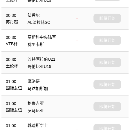
哥伦比亚U19
法希尔
00:30
-
即将开始
苏丹超
AL法拉赫SC
莫斯科中央陆军
00:30
-
即将开始
VTB杯
犹里卡斯
沙特阿拉伯U21
00:30
-
即将开始
土伦杯
哥伦比亚U19
摩洛哥
01:00
-
即将开始
国际友谊
马达加斯加
格鲁吉亚
01:00
-
即将开始
国际友谊
罗马尼亚
靴迪斯华士
01:00
-
即将开始