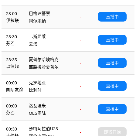
巴格达警察
23:00
-
直播中
伊拉联
阿尔米纳
韦斯屈莱
23:30
-
直播中
芬乙
云塔
夏普尔哈埃梅克
23:35
-
直播中
以篮超
耶路撒冷夏普尔
克罗地亚
00:00
-
直播中
国际友谊
比利时
洛瓦涅米
00:00
-
直播中
芬乙
OLS奥陆
沙特阿拉伯U23
00:30
-
即将开始
土伦杯