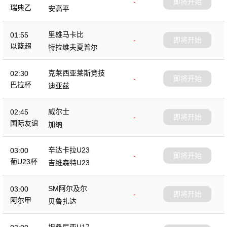
-
即将开始
瑞典乙
安高平
里雄马卡比
01:55
-
即将开始
以篮超
特拉维夫夏普尔
克莱西亚莱斯竞技
02:30
-
即将开始
巴拉杯
迪亚兹
威尔士
02:45
-
即将开始
国际友谊
加纳
辛达卡拉U23
03:00
-
即将开始
葡U23杯
吉维森特U23
SM阿尔及尔
03:00
-
即将开始
阿尔甲
贝鲁扎达
坦桑尼亚U17