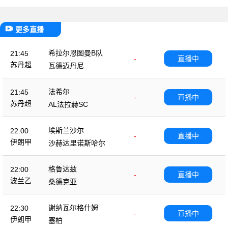
更多直播
希拉尔恩图曼B队
21:45
-
直播中
苏丹超
瓦德迈丹尼
法希尔
21:45
-
直播中
苏丹超
AL法拉赫SC
埃斯兰沙尔
22:00
-
直播中
伊朗甲
沙赫达里诺斯哈尔
格鲁达兹
22:00
-
直播中
波兰乙
桑德克亚
谢纳瓦尔格什姆
22:30
-
直播中
伊朗甲
塞柏