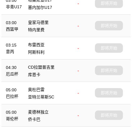
03:00
-
即将开始
非青U17
塞内加尔U17
皇家马德里
03:00
-
即将开始
西篮甲
特内里费
布雷西亚
03:15
-
即将开始
意丙
阿斯科利
CD拉盟普吉里
04:30
-
即将开始
厄瓜杯
库恩卡
奥杜巴雷
05:00
-
即将开始
巴拉杯
亚特兰蒂斯SC
麦德林独立
05:00
-
即将开始
哥伦杯
侨卡巴