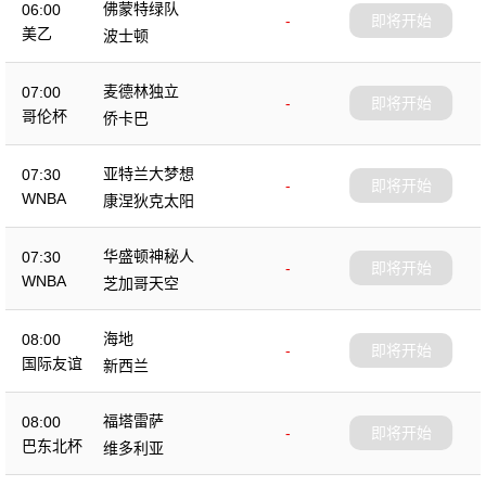
佛蒙特绿队
06:00
-
即将开始
美乙
波士顿
麦德林独立
07:00
-
即将开始
哥伦杯
侨卡巴
亚特兰大梦想
07:30
-
即将开始
WNBA
康涅狄克太阳
华盛顿神秘人
07:30
-
即将开始
WNBA
芝加哥天空
海地
08:00
-
即将开始
国际友谊
新西兰
福塔雷萨
08:00
-
即将开始
巴东北杯
维多利亚