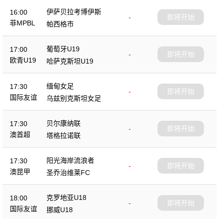
伊萨贝拉考博伊斯
16:00
-
即将开始
菲MPBL
帕西格市
葡萄牙U19
17:00
-
即将开始
欧青U19
哈萨克斯坦U19
缅甸女足
17:30
-
即将开始
国际友谊
乌兹别克斯坦女足
贝尔康纳联
17:30
-
即将开始
澳首超
塔格拉诺联
阳光海岸流浪者
17:30
-
即将开始
澳昆甲
圣乔治维莱FC
克罗地亚U18
18:00
-
即将开始
国际友谊
挪威U18