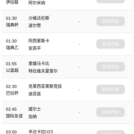
伊拉联
阿尔米纳
沙维达伦斯
01:30
-
即将开始
瑞典杯
波尔赞
阿西里斯卡
01:30
-
即将开始
瑞典乙
安高平
里雄马卡比
01:55
-
即将开始
以篮超
特拉维夫夏普尔
克莱西亚莱斯竞技
02:30
-
即将开始
巴拉杯
迪亚兹
威尔士
02:45
-
即将开始
国际友谊
加纳
辛达卡拉U23
03:00