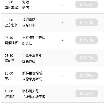
海地
08:00
-
即将开始
国际友谊
新西兰
福塔雷萨
08:00
-
即将开始
巴东北杯
维多利亚
巴拉卡斯中央队
08:10
-
即将开始
阿根廷杯
飓风队
巴兰基亚青年
08:30
-
即将开始
哥伦甲
国民竞技
波特兰班格斯
10:00
-
即将开始
美乙
米德莱克斯联
洛杉矶火花
10:00
-
即将开始
WNBA
拉斯维加斯王牌