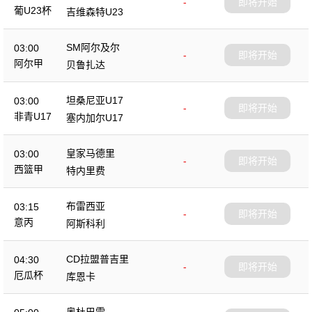
-
即将开始
葡U23杯
吉维森特U23
SM阿尔及尔
03:00
-
即将开始
阿尔甲
贝鲁扎达
坦桑尼亚U17
03:00
-
即将开始
非青U17
塞内加尔U17
皇家马德里
03:00
-
即将开始
西篮甲
特内里费
布雷西亚
03:15
-
即将开始
意丙
阿斯科利
CD拉盟普吉里
04:30
-
即将开始
厄瓜杯
库恩卡
奥杜巴雷