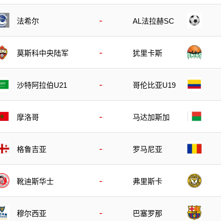
-
法希尔
AL法拉赫SC
-
莫斯科中央陆军
犹里卡斯
-
沙特阿拉伯U21
哥伦比亚U19
-
摩洛哥
马达加斯加
-
格鲁吉亚
罗马尼亚
-
靴迪斯华士
弗里斯卡
-
穆尔西亚
巴塞罗那