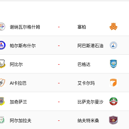
-
谢纳瓦尔格什姆
塞柏
-
帕尔斯布什尔
阿巴斯港石油
-
阿比尔
巴格达
-
Al卡拉巴
艾卡尔玛
-
加奇萨兰
比萨克尔曼沙
-
阿尔加拉夫
纳夫特米桑