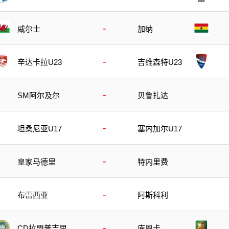
技
-
威尔士
加纳
-
辛达卡拉U23
吉维森特U23
-
SM阿尔及尔
贝鲁扎达
-
坦桑尼亚U17
塞内加尔U17
-
皇家马德里
特内里费
-
布雷西亚
阿斯科利
-
CD拉盟普吉里
库恩卡