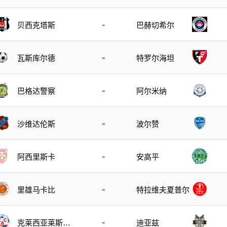
-
贝西克塔斯
巴赫切希尔
-
瓦斯库尔德
特罗尔海坦
-
巴格达警察
阿尔米纳
-
沙维达伦斯
波尔赞
-
阿西里斯卡
安高平
-
里雄马卡比
特拉维夫夏普尔
-
克莱西亚莱斯竞
迪亚兹