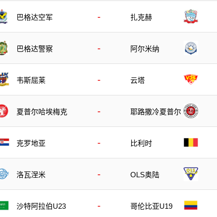
-
巴格达空军
扎克赫
-
巴格达警察
阿尔米纳
-
韦斯屈莱
云塔
-
夏普尔哈埃梅克
耶路撒冷夏普尔
-
克罗地亚
比利时
-
洛瓦涅米
OLS奥陆
-
沙特阿拉伯U23
哥伦比亚U19