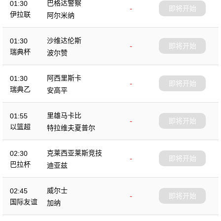
巴格达警察
01:30
-
即将开始
伊拉联
阿尔米纳
沙维达伦斯
01:30
-
即将开始
瑞典杯
波尔赞
阿西里斯卡
01:30
-
即将开始
瑞典乙
安高平
里雄马卡比
01:55
-
即将开始
以篮超
特拉维夫夏普尔
克莱西亚莱斯竞技
02:30
-
即将开始
巴拉杯
迪亚兹
威尔士
02:45
-
即将开始
国际友谊
加纳