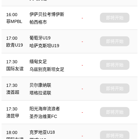
伊萨贝拉考博伊斯
16:00
-
即将开始
菲MPBL
帕西格市
葡萄牙U19
17:00
-
即将开始
欧青U19
哈萨克斯坦U19
缅甸女足
17:30
-
即将开始
国际友谊
乌兹别克斯坦女足
贝尔康纳联
17:30
-
即将开始
澳首超
塔格拉诺联
阳光海岸流浪者
17:30
-
即将开始
澳昆甲
圣乔治维莱FC
克罗地亚U18
18:00
-
即将开始