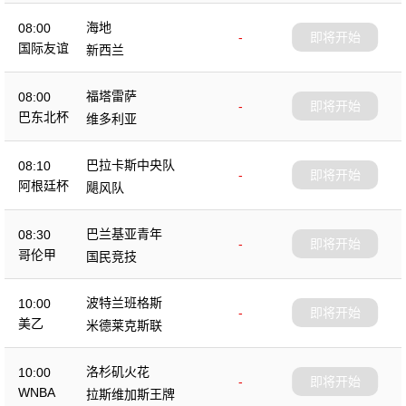
海地
08:00
-
即将开始
国际友谊
新西兰
福塔雷萨
08:00
-
即将开始
巴东北杯
维多利亚
巴拉卡斯中央队
08:10
-
即将开始
阿根廷杯
飓风队
巴兰基亚青年
08:30
-
即将开始
哥伦甲
国民竞技
波特兰班格斯
10:00
-
即将开始
美乙
米德莱克斯联
洛杉矶火花
10:00
-
即将开始
WNBA
拉斯维加斯王牌