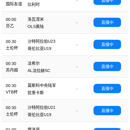
-
直播中
国际友谊
比利时
洛瓦涅米
00:00
-
直播中
芬乙
OLS奥陆
沙特阿拉伯U23
00:30
-
直播中
土伦杯
哥伦比亚U19
法希尔
00:30
-
直播中
苏丹超
AL法拉赫SC
莫斯科中央陆军
00:30
-
直播中
VTB杯
犹里卡斯
沙特阿拉伯U21
00:30
-
直播中
土伦杯
哥伦比亚U19
摩洛哥
01:00