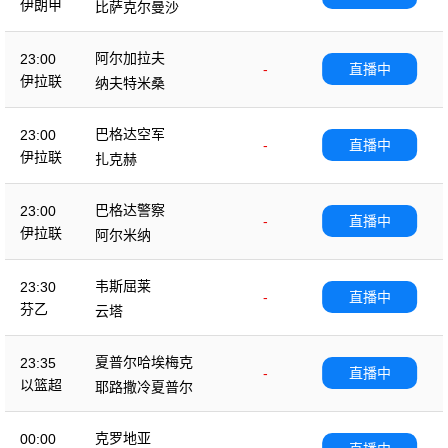
伊朗甲
比萨克尔曼沙
阿尔加拉夫
23:00
-
直播中
伊拉联
纳夫特米桑
巴格达空军
23:00
-
直播中
伊拉联
扎克赫
巴格达警察
23:00
-
直播中
伊拉联
阿尔米纳
韦斯屈莱
23:30
-
直播中
芬乙
云塔
夏普尔哈埃梅克
23:35
-
直播中
以篮超
耶路撒冷夏普尔
克罗地亚
00:00