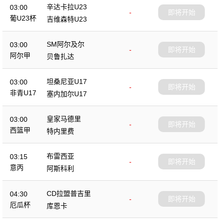
辛达卡拉U23
03:00
-
即将开始
葡U23杯
吉维森特U23
SM阿尔及尔
03:00
-
即将开始
阿尔甲
贝鲁扎达
坦桑尼亚U17
03:00
-
即将开始
非青U17
塞内加尔U17
皇家马德里
03:00
-
即将开始
西篮甲
特内里费
布雷西亚
03:15
-
即将开始
意丙
阿斯科利
CD拉盟普吉里
04:30
-
即将开始
厄瓜杯
库恩卡