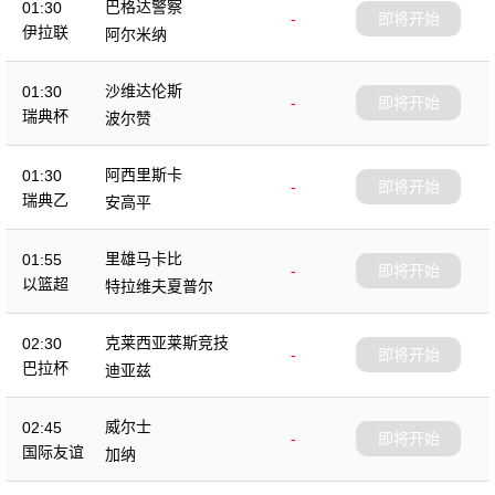
巴格达警察
01:30
-
即将开始
伊拉联
阿尔米纳
沙维达伦斯
01:30
-
即将开始
瑞典杯
波尔赞
阿西里斯卡
01:30
-
即将开始
瑞典乙
安高平
里雄马卡比
01:55
-
即将开始
以篮超
特拉维夫夏普尔
克莱西亚莱斯竞技
02:30
-
即将开始
巴拉杯
迪亚兹
威尔士
02:45
-
即将开始
国际友谊
加纳