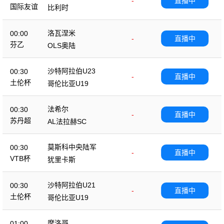
-
直播中
国际友谊
比利时
洛瓦涅米
00:00
-
直播中
芬乙
OLS奥陆
沙特阿拉伯U23
00:30
-
直播中
土伦杯
哥伦比亚U19
法希尔
00:30
-
直播中
苏丹超
AL法拉赫SC
莫斯科中央陆军
00:30
-
直播中
VTB杯
犹里卡斯
沙特阿拉伯U21
00:30
-
直播中
土伦杯
哥伦比亚U19
摩洛哥
01:00