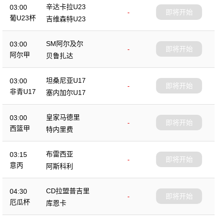
辛达卡拉U23
03:00
-
即将开始
葡U23杯
吉维森特U23
SM阿尔及尔
03:00
-
即将开始
阿尔甲
贝鲁扎达
坦桑尼亚U17
03:00
-
即将开始
非青U17
塞内加尔U17
皇家马德里
03:00
-
即将开始
西篮甲
特内里费
布雷西亚
03:15
-
即将开始
意丙
阿斯科利
CD拉盟普吉里
04:30
-
即将开始
厄瓜杯
库恩卡