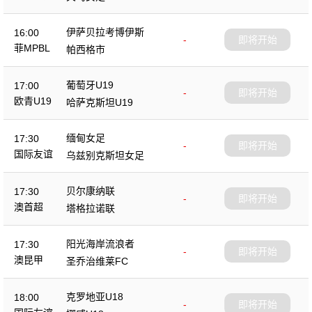
伊萨贝拉考博伊斯
16:00
-
即将开始
菲MPBL
帕西格市
葡萄牙U19
17:00
-
即将开始
欧青U19
哈萨克斯坦U19
缅甸女足
17:30
-
即将开始
国际友谊
乌兹别克斯坦女足
贝尔康纳联
17:30
-
即将开始
澳首超
塔格拉诺联
阳光海岸流浪者
17:30
-
即将开始
澳昆甲
圣乔治维莱FC
克罗地亚U18
18:00
-
即将开始