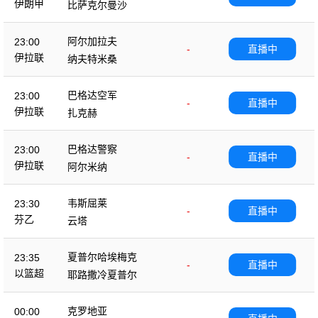
伊朗甲
比萨克尔曼沙
阿尔加拉夫
23:00
-
直播中
伊拉联
纳夫特米桑
巴格达空军
23:00
-
直播中
伊拉联
扎克赫
巴格达警察
23:00
-
直播中
伊拉联
阿尔米纳
韦斯屈莱
23:30
-
直播中
芬乙
云塔
夏普尔哈埃梅克
23:35
-
直播中
以篮超
耶路撒冷夏普尔
克罗地亚
00:00