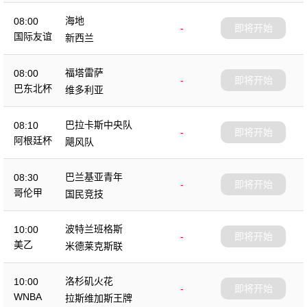
海地
08:00
-
即将开始
国际友谊
新西兰
福塔雷萨
08:00
-
即将开始
巴东北杯
维多利亚
巴拉卡斯中央队
08:10
-
即将开始
阿根廷杯
飓风队
巴兰基亚青年
08:30
-
即将开始
哥伦甲
国民竞技
波特兰班格斯
10:00
-
即将开始
美乙
米德莱克斯联
洛杉矶火花
10:00
-
即将开始
WNBA
拉斯维加斯王牌