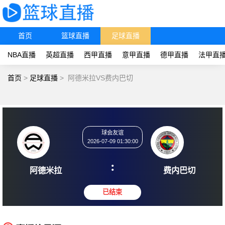
首页
篮球直播
足球直播
NBA直播
英超直播
西甲直播
意甲直播
德甲直播
法甲直
首页
>
足球直播
>
阿德米拉VS费内巴切
球会友谊
2026-07-09 01:30:00
:
阿德米拉
费内