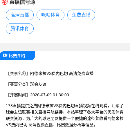
已结束
高清直播
咪咕体育
免费直播
腾讯体育
比赛介绍
【赛事名称】
阿德米拉VS费内巴切 高清免费直播
【赛事分类】
球会友谊
【开赛时间】
2026-07-09 01:30:00
178直播提供免费阿德米拉VS费内巴切直播视频在线观看，汇聚了
球会友谊联赛相关直播导航链接。本站整理了各大平台的优质体育
联赛资源，为广大的球迷朋友提供一个便捷的途径莱收看阿德米拉
VS费内巴切 高清视频直播、比赛数据分析等信息。