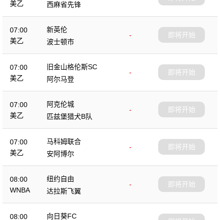
美乙
西麻省先锋
新英伦
07:00
-
即将开始
美乙
波士顿市
旧金山格伦斯SC
07:00
-
即将开始
美乙
阿尔马登
阿克伦城
07:00
-
即将开始
美乙
匹兹堡猎犬B队
马科姆联合
07:00
-
即将开始
美乙
安阿博尔
纽约自由
08:00
-
即将开始
WNBA
达拉斯飞翼
向日葵FC
08:00