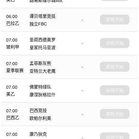
路易斯维尔城B队
谭贝塔里竞技
06:00
-
即将开始
巴拉乙
独立FBC
圣荷西德奥罗
07:00
-
即将开始
玻利甲
皇家托马亚波
孟菲斯灰熊
07:00
-
即将开始
夏季联赛
亚特兰大老鹰
佛蒙特绿队
07:00
-
即将开始
美乙
康涅狄格拉什
巴西竞技
07:00
-
即将开始
巴西乙
欧帕尔利奥
康乃狄克
07:00
-
即将开始