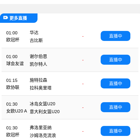
更多直播
华达
01:00
-
直播中
欧冠杯
古比斯
谢尔伯恩
01:00
-
直播中
球会友谊
凯尔特人
施特拉森
01:15
-
直播中
欧协联
拉科奥里塔
冰岛女篮U20
01:30
-
直播中
女欧U20 A
意大利女篮U20
弗洛里亚纳
01:30
-
直播中
欧冠杯
沙姆洛克流浪