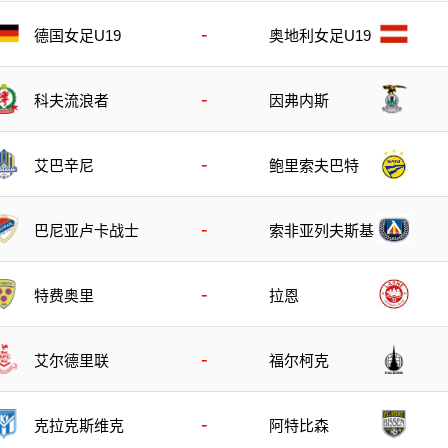
-
德国女足U19
奥地利女足U19
-
科夫流浪者
因弗内斯
-
艾巴辛尼
鲍里索夫巴特
-
巴尼亚卢卡战士
索非亚列夫斯基
-
特费奥里
拉恩
-
艾尔德里联
福尔柯克
-
克拉克斯维克
阿特比森