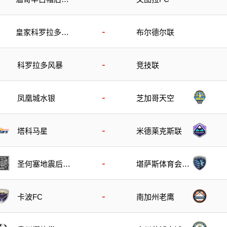
队
-
皇家科罗拉多狐
布尔德尔联
狸
-
科罗拉多风暴
竞技联
-
凤凰城水银
芝加哥天空
-
塔科马星
米德莱克斯联
-
圣何塞地震后备
堪萨斯体育会后
队
备队
-
卡波FC
南加州老鹰