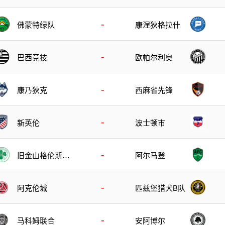
-
佛蒙特绿队
康涅狄格拉什
-
巴西竞技
欧帕尔利奥
-
康乃狄克
西麻省先锋
-
波士顿市
新英伦
-
旧金山格伦斯S
阿尔马登
C
-
阿克伦城
匹兹堡猎犬B队
-
马科姆联合
安阿博尔