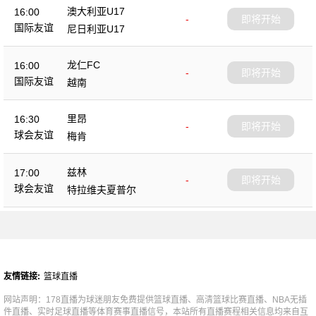
澳大利亚U17
16:00
-
即将开始
国际友谊
尼日利亚U17
龙仁FC
16:00
-
即将开始
国际友谊
越南
里昂
16:30
-
即将开始
球会友谊
梅肯
兹林
17:00
-
即将开始
球会友谊
特拉维夫夏普尔
友情链接:
篮球直播
网站声明：178直播为球迷朋友免费提供篮球直播、高清篮球比赛直播、NBA无插
件直播、实时足球直播等体育赛事直播信号，本站所有直播赛程相关信息均来自互