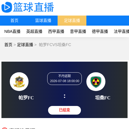
首页
篮球直播
足球直播
NBA直播
英超直播
西甲直播
意甲直播
德甲直播
法甲直
首页
>
足球直播
>
帕罗FCVS坦桑FC
不丹廷联
2026-07-08 18:00:00
:
帕罗FC
坦桑