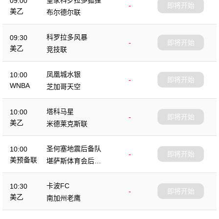
09:00
-
即将开始
美乙
布尔德尔联
科罗拉多风暴
09:30
-
即将开始
美乙
竞技联
凤凰城水银
10:00
-
即将开始
WNBA
芝加哥天空
塔科马星
10:00
-
即将开始
美乙
米德莱克斯联
圣何塞地震后备队
10:00
-
即将开始
美预备联
堪萨斯体育会后备
队
卡波FC
10:30
-
即将开始
美乙
南加州老鹰