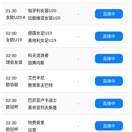
匈牙利女篮U20
01:30
-
直播中
女欧U20 A
拉脱维亚女篮U20
德国女足U19
02:00
-
直播中
女欧U19
奥地利女足U19
科夫流浪者
02:00
-
直播中
球会友谊
因弗内斯
艾巴辛尼
02:00
-
直播中
欧协联
鲍里索夫巴特
巴尼亚卢卡战士
02:30
-
直播中
欧冠杯
索非亚列夫斯基
特费奥里
02:30
-
直播中
欧冠杯
拉恩