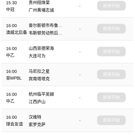
贵州栩烽棠
15:30
-
即将开始
中冠
广州黄埔志诚
查尔斯顿市布鲁斯
16:00
-
即将开始
后备队
澳威北后备
韦斯顿劳动熊后备
队
山西崇德荣海
16:00
-
即将开始
中乙
大连可为
马尼拉之星
16:00
-
即将开始
菲MPBL
宾南塔塔克
杭州临平吴越
16:00
-
即将开始
中乙
江西庐山
汉维特
16:00
-
即将开始
球会友谊
索罗克萨