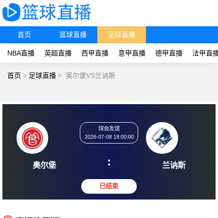
首页
篮球直播
足球直播
NBA直播
英超直播
西甲直播
意甲直播
德甲直播
法甲直
首页
>
足球直播
>
奥尔堡VS兰讷斯
球会友谊
2026-07-08 18:00:00
:
奥尔堡
兰讷