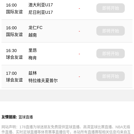
澳大利亚U17
16:00
-
即将开始
国际友谊
尼日利亚U17
龙仁FC
16:00
-
即将开始
国际友谊
越南
里昂
16:30
-
即将开始
球会友谊
梅肯
兹林
17:00
-
即将开始
球会友谊
特拉维夫夏普尔
友情链接:
篮球直播
网站声明：178直播为球迷朋友免费提供篮球直播、高清篮球比赛直播、NBA无插
件直播、实时足球直播等体育赛事直播信号，本站所有直播赛程相关信息均来自互