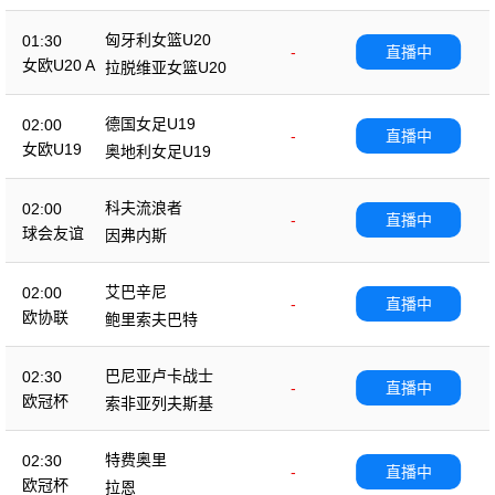
匈牙利女篮U20
01:30
-
直播中
女欧U20 A
拉脱维亚女篮U20
德国女足U19
02:00
-
直播中
女欧U19
奥地利女足U19
科夫流浪者
02:00
-
直播中
球会友谊
因弗内斯
艾巴辛尼
02:00
-
直播中
欧协联
鲍里索夫巴特
巴尼亚卢卡战士
02:30
-
直播中
欧冠杯
索非亚列夫斯基
特费奥里
02:30
-
直播中
欧冠杯
拉恩