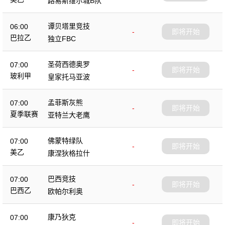
路易斯维尔城B队
谭贝塔里竞技
06:00
-
即将开始
巴拉乙
独立FBC
圣荷西德奥罗
07:00
-
即将开始
玻利甲
皇家托马亚波
孟菲斯灰熊
07:00
-
即将开始
夏季联赛
亚特兰大老鹰
佛蒙特绿队
07:00
-
即将开始
美乙
康涅狄格拉什
巴西竞技
07:00
-
即将开始
巴西乙
欧帕尔利奥
康乃狄克
07:00
-
即将开始