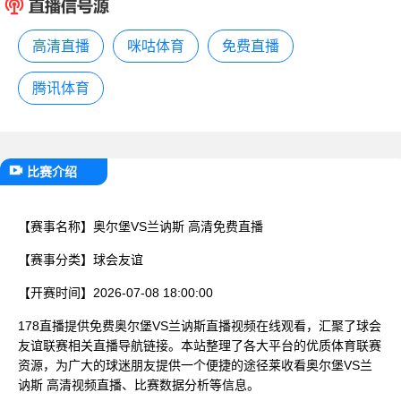
已结束
高清直播
咪咕体育
免费直播
腾讯体育
比赛介绍
【赛事名称】
奥尔堡VS兰讷斯 高清免费直播
【赛事分类】
球会友谊
【开赛时间】
2026-07-08 18:00:00
178直播提供免费奥尔堡VS兰讷斯直播视频在线观看，汇聚了球会
友谊联赛相关直播导航链接。本站整理了各大平台的优质体育联赛
资源，为广大的球迷朋友提供一个便捷的途径莱收看奥尔堡VS兰
讷斯 高清视频直播、比赛数据分析等信息。