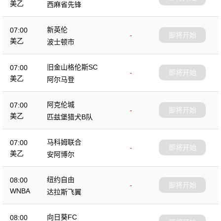
美乙
西麻省先锋
新英伦
07:00
-
即将开始
美乙
波士顿市
旧金山格伦斯SC
07:00
-
即将开始
美乙
阿尔马登
阿克伦城
07:00
-
即将开始
美乙
匹兹堡猎犬B队
马科姆联合
07:00
-
即将开始
美乙
安阿博尔
纽约自由
08:00
-
即将开始
WNBA
达拉斯飞翼
向日葵FC
08:00