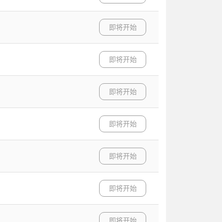
即将开始
即将开始
即将开始
即将开始
即将开始
即将开始
即将开始