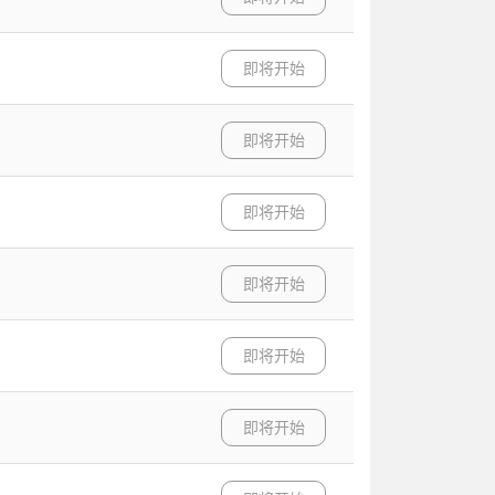
即将开始
即将开始
即将开始
即将开始
即将开始
即将开始