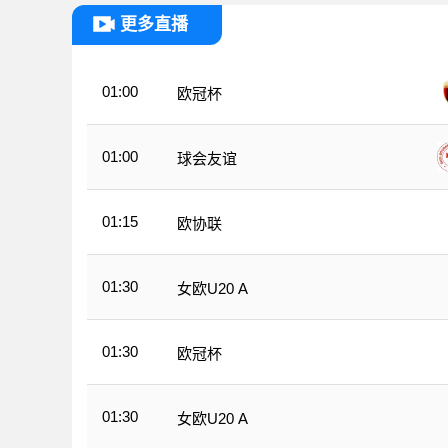
更多直播
01:00
欧冠杯
01:00
球会友谊
01:15
欧协联
01:30
女欧U20 A
01:30
欧冠杯
01:30
女欧U20 A