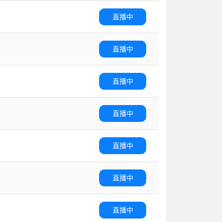
直播中
直播中
直播中
直播中
直播中
直播中
直播中