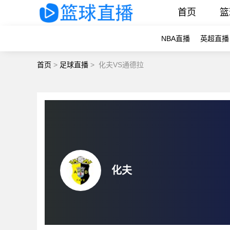
首页
篮
NBA直播
英超直播
首页
>
足球直播
>
化夫VS通德拉
化夫