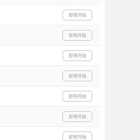
即将开始
即将开始
即将开始
即将开始
即将开始
即将开始
即将开始