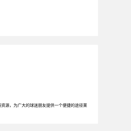
赛资源，为广大的球迷朋友提供一个便捷的途径莱