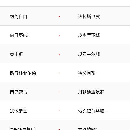
-
纽约自由
达拉斯飞翼
-
向日葵FC
皮奥里亚城
-
奥卡斯
瓜亚基尔城
-
斯普林菲尔德
德莫因斯
-
泰克索马
丹顿迪亚波罗
-
犹他爵士
俄克拉荷马城雷
霆
-
温哥华白帽后备
文图拉FC