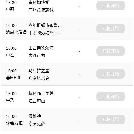
贵州栩烽棠
15:30
-
即将开始
中冠
广州黄埔志诚
查尔斯顿市布鲁斯
16:00
-
即将开始
后备队
澳威北后备
韦斯顿劳动熊后备
队
山西崇德荣海
16:00
-
即将开始
中乙
大连可为
马尼拉之星
16:00
-
即将开始
菲MPBL
宾南塔塔克
杭州临平吴越
16:00
-
即将开始
中乙
江西庐山
汉维特
16:00
-
即将开始
球会友谊
索罗克萨