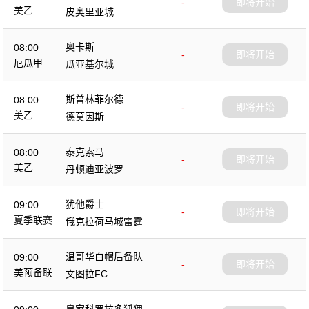
-
即将开始
美乙
皮奥里亚城
奥卡斯
08:00
-
即将开始
厄瓜甲
瓜亚基尔城
斯普林菲尔德
08:00
-
即将开始
美乙
德莫因斯
泰克索马
08:00
-
即将开始
美乙
丹顿迪亚波罗
犹他爵士
09:00
-
即将开始
夏季联赛
俄克拉荷马城雷霆
温哥华白帽后备队
09:00
-
即将开始
美预备联
文图拉FC
皇家科罗拉多狐狸