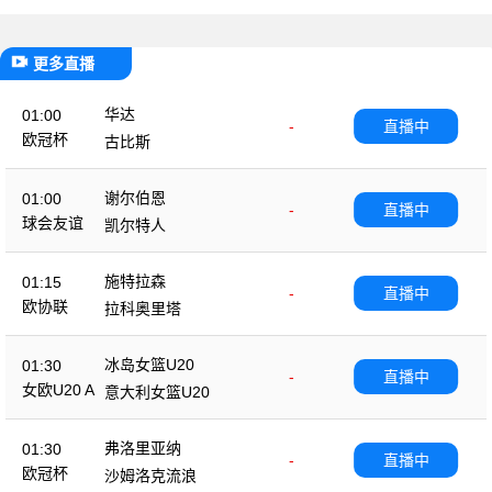
更多直播
华达
01:00
-
直播中
欧冠杯
古比斯
谢尔伯恩
01:00
-
直播中
球会友谊
凯尔特人
施特拉森
01:15
-
直播中
欧协联
拉科奥里塔
冰岛女篮U20
01:30
-
直播中
女欧U20 A
意大利女篮U20
弗洛里亚纳
01:30
-
直播中
欧冠杯
沙姆洛克流浪