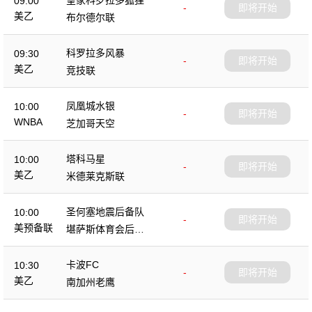
09:00
-
即将开始
美乙
布尔德尔联
科罗拉多风暴
09:30
-
即将开始
美乙
竞技联
凤凰城水银
10:00
-
即将开始
WNBA
芝加哥天空
塔科马星
10:00
-
即将开始
美乙
米德莱克斯联
圣何塞地震后备队
10:00
-
即将开始
美预备联
堪萨斯体育会后备
队
卡波FC
10:30
-
即将开始
美乙
南加州老鹰