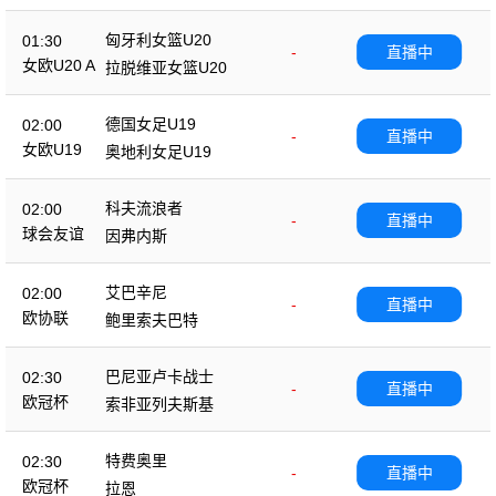
匈牙利女篮U20
01:30
-
直播中
女欧U20 A
拉脱维亚女篮U20
德国女足U19
02:00
-
直播中
女欧U19
奥地利女足U19
科夫流浪者
02:00
-
直播中
球会友谊
因弗内斯
艾巴辛尼
02:00
-
直播中
欧协联
鲍里索夫巴特
巴尼亚卢卡战士
02:30
-
直播中
欧冠杯
索非亚列夫斯基
特费奥里
02:30
-
直播中
欧冠杯
拉恩