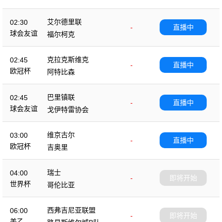
艾尔德里联
02:30
-
直播中
球会友谊
福尔柯克
克拉克斯维克
02:45
-
直播中
欧冠杯
阿特比森
巴里镇联
02:45
-
直播中
球会友谊
戈伊特雷协会
维京古尔
03:00
-
直播中
欧冠杯
吉奥里
瑞士
04:00
-
即将开始
世界杯
哥伦比亚
西弗吉尼亚联盟
06:00
-
即将开始
美乙