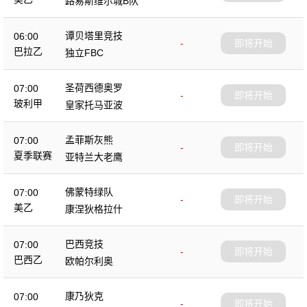
路易斯维尔城B队
谭贝塔里竞技
06:00
-
即将开始
巴拉乙
独立FBC
圣荷西德奥罗
07:00
-
即将开始
玻利甲
皇家托马亚波
孟菲斯灰熊
07:00
-
即将开始
夏季联赛
亚特兰大老鹰
佛蒙特绿队
07:00
-
即将开始
美乙
康涅狄格拉什
巴西竞技
07:00
-
即将开始
巴西乙
欧帕尔利奥
康乃狄克
07:00
-
即将开始