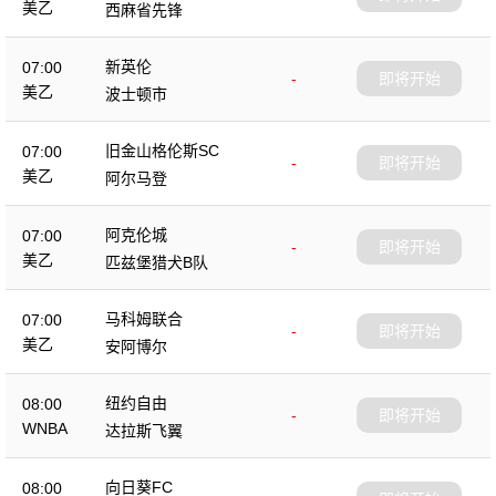
美乙
西麻省先锋
新英伦
07:00
-
即将开始
美乙
波士顿市
旧金山格伦斯SC
07:00
-
即将开始
美乙
阿尔马登
阿克伦城
07:00
-
即将开始
美乙
匹兹堡猎犬B队
马科姆联合
07:00
-
即将开始
美乙
安阿博尔
纽约自由
08:00
-
即将开始
WNBA
达拉斯飞翼
向日葵FC
08:00