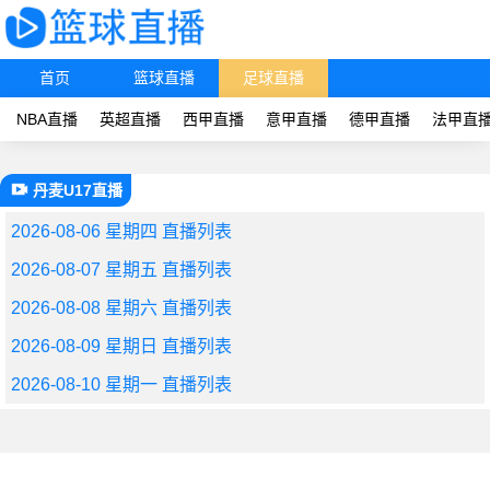
首页
篮球直播
足球直播
NBA直播
英超直播
西甲直播
意甲直播
德甲直播
法甲直
丹麦U17直播
2026-08-06 星期四 直播列表
2026-08-07 星期五 直播列表
2026-08-08 星期六 直播列表
2026-08-09 星期日 直播列表
2026-08-10 星期一 直播列表