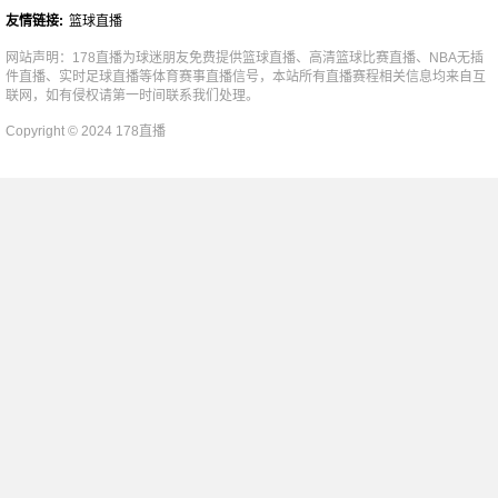
友情链接:
篮球直播
网站声明：178直播为球迷朋友免费提供篮球直播、高清篮球比赛直播、NBA无插
件直播、实时足球直播等体育赛事直播信号，本站所有直播赛程相关信息均来自互
联网，如有侵权请第一时间联系我们处理。
Copyright © 2024 178直播