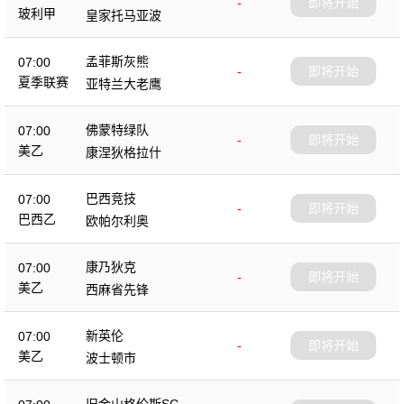
-
即将开始
玻利甲
皇家托马亚波
孟菲斯灰熊
07:00
-
即将开始
夏季联赛
亚特兰大老鹰
佛蒙特绿队
07:00
-
即将开始
美乙
康涅狄格拉什
巴西竞技
07:00
-
即将开始
巴西乙
欧帕尔利奥
康乃狄克
07:00
-
即将开始
美乙
西麻省先锋
新英伦
07:00
-
即将开始
美乙
波士顿市
旧金山格伦斯SC