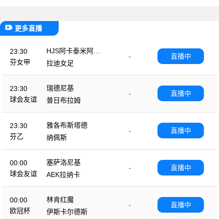
更多直播
HJS阿卡泰米阿女
23:30
-
直播中
足
芬女甲
拉迪女足
瑞德尼基
23:30
-
直播中
球会友谊
普日布拉姆
雅各布斯塔德
23:30
-
直播中
芬乙
纳佩斯
塞萨洛尼基
00:00
-
直播中
球会友谊
AEK拉纳卡
林肯红魔
00:00
-
直播中
欧冠杯
伊斯卡尔德斯