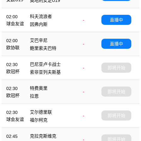
奥地利女足U19
科夫流浪者
02:00
-
直播中
球会友谊
因弗内斯
艾巴辛尼
02:00
-
直播中
欧协联
鲍里索夫巴特
巴尼亚卢卡战士
02:30
-
即将开始
欧冠杯
索非亚列夫斯基
特费奥里
02:30
-
即将开始
欧冠杯
拉恩
艾尔德里联
02:30
-
即将开始
球会友谊
福尔柯克
克拉克斯维克
02:45
-
即将开始