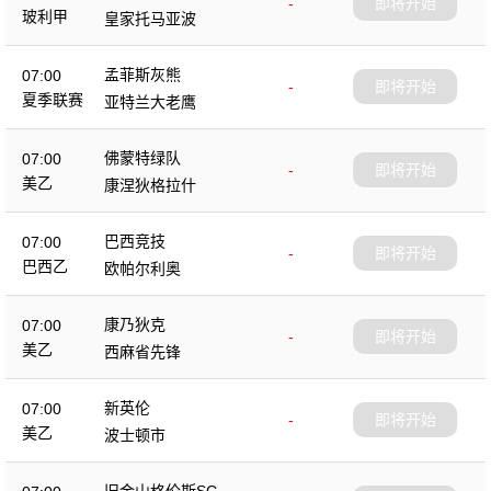
-
即将开始
玻利甲
皇家托马亚波
孟菲斯灰熊
07:00
-
即将开始
夏季联赛
亚特兰大老鹰
佛蒙特绿队
07:00
-
即将开始
美乙
康涅狄格拉什
巴西竞技
07:00
-
即将开始
巴西乙
欧帕尔利奥
康乃狄克
07:00
-
即将开始
美乙
西麻省先锋
新英伦
07:00
-
即将开始
美乙
波士顿市
旧金山格伦斯SC