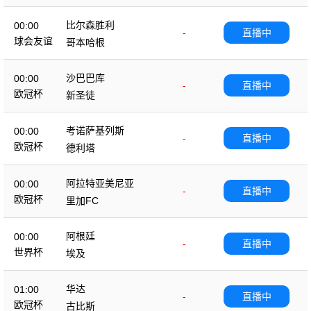
比尔森胜利
00:00
-
直播中
球会友谊
哥本哈根
沙巴巴库
00:00
-
直播中
欧冠杯
新圣徒
考诺萨基列斯
00:00
-
直播中
欧冠杯
德利塔
阿拉特亚美尼亚
00:00
-
直播中
欧冠杯
里加FC
阿根廷
00:00
-
直播中
世界杯
埃及
华达
01:00
-
直播中
欧冠杯
古比斯