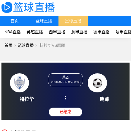
首页
篮球直播
足球直播
NBA直播
英超直播
西甲直播
意甲直播
德甲直播
法甲直
首页
>
足球直播
>
特拉华VS鹰雕
美乙
2026-07-09 05:00:00
:
特拉华
鹰