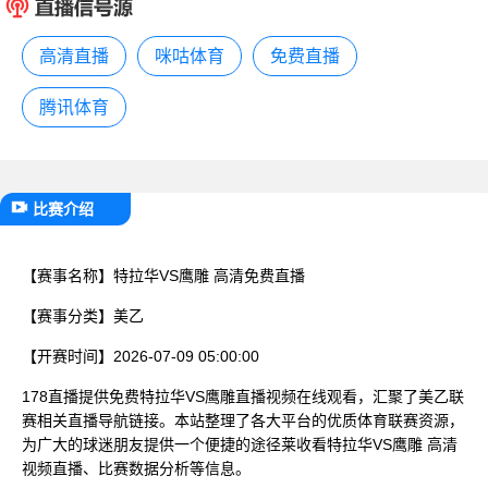
已结束
高清直播
咪咕体育
免费直播
腾讯体育
比赛介绍
【赛事名称】
特拉华VS鹰雕 高清免费直播
【赛事分类】
美乙
【开赛时间】
2026-07-09 05:00:00
178直播提供免费特拉华VS鹰雕直播视频在线观看，汇聚了美乙联
赛相关直播导航链接。本站整理了各大平台的优质体育联赛资源，
为广大的球迷朋友提供一个便捷的途径莱收看特拉华VS鹰雕 高清
视频直播、比赛数据分析等信息。