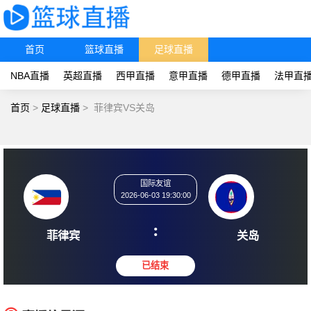
首页
篮球直播
足球直播
NBA直播
英超直播
西甲直播
意甲直播
德甲直播
法甲直
首页
>
足球直播
>
菲律宾VS关岛
国际友谊
2026-06-03 19:30:00
:
菲律宾
关