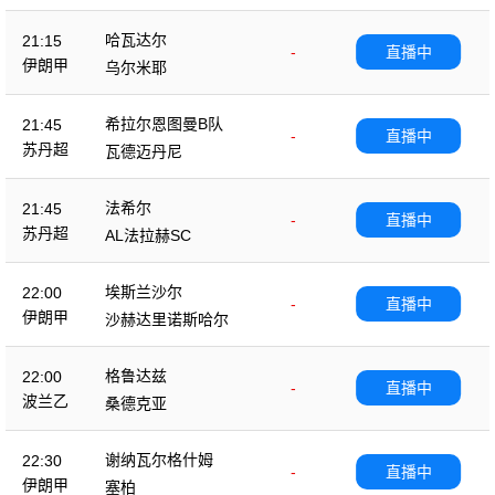
哈瓦达尔
21:15
-
直播中
伊朗甲
乌尔米耶
希拉尔恩图曼B队
21:45
-
直播中
苏丹超
瓦德迈丹尼
法希尔
21:45
-
直播中
苏丹超
AL法拉赫SC
埃斯兰沙尔
22:00
-
直播中
伊朗甲
沙赫达里诺斯哈尔
格鲁达兹
22:00
-
直播中
波兰乙
桑德克亚
谢纳瓦尔格什姆
22:30
-
直播中
伊朗甲
塞柏