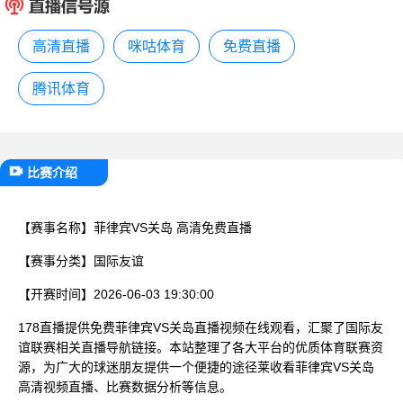
已结束
高清直播
咪咕体育
免费直播
腾讯体育
比赛介绍
【赛事名称】
菲律宾VS关岛 高清免费直播
【赛事分类】
国际友谊
【开赛时间】
2026-06-03 19:30:00
178直播提供免费菲律宾VS关岛直播视频在线观看，汇聚了国际友
谊联赛相关直播导航链接。本站整理了各大平台的优质体育联赛资
源，为广大的球迷朋友提供一个便捷的途径莱收看菲律宾VS关岛
高清视频直播、比赛数据分析等信息。