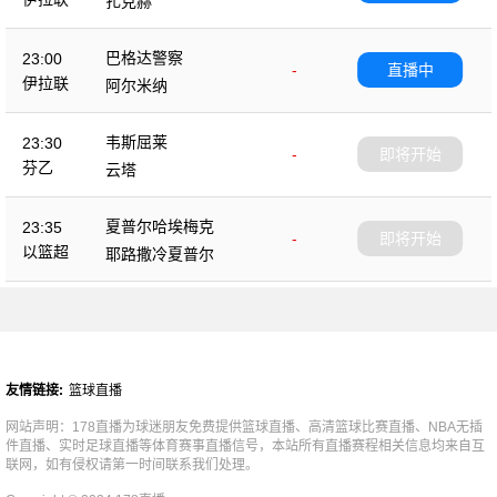
扎克赫
巴格达警察
23:00
-
直播中
伊拉联
阿尔米纳
韦斯屈莱
23:30
-
即将开始
芬乙
云塔
夏普尔哈埃梅克
23:35
-
即将开始
以篮超
耶路撒冷夏普尔
友情链接:
篮球直播
网站声明：178直播为球迷朋友免费提供篮球直播、高清篮球比赛直播、NBA无插
件直播、实时足球直播等体育赛事直播信号，本站所有直播赛程相关信息均来自互
联网，如有侵权请第一时间联系我们处理。