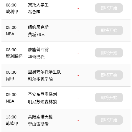
宾托大学生
08:00
-
即将开始
玻利甲
布鲁明
纽约尼克斯
08:00
-
即将开始
NBA
费城76人
康塞普西翁
08:30
-
即将开始
智利联杯
华奇巴托
里奥夸尔托学生队
08:30
-
即将开始
阿甲
科尔多瓦学院
圣安东尼奥马刺
09:30
-
即将开始
NBA
明尼苏达森林狼
高阳索诺天枪
13:00
-
即将开始
韩篮甲
釜山宙斯盾