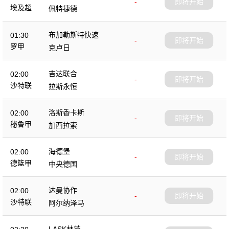
-
即将开始
埃及超
佩特捷德
布加勒斯特快速
01:30
-
即将开始
罗甲
克卢日
吉达联合
02:00
-
即将开始
沙特联
拉斯永恒
洛斯香卡斯
02:00
-
即将开始
秘鲁甲
加西拉索
海德堡
02:00
-
即将开始
德篮甲
中央德国
达曼协作
02:00
-
即将开始
沙特联
阿尔纳泽马
LASK林茨