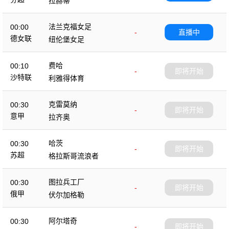
拉赫蒂
法兰克福女足
00:00
-
直播中
德女联
纽伦堡女足
费哈
00:10
-
即将开始
沙特联
利雅得体育
克雷莫纳
00:30
-
即将开始
意甲
拉齐奥
哈茨
00:30
-
即将开始
苏超
格拉斯哥流浪者
图拉兵工厂
00:30
-
即将开始
俄甲
伏尔加格勒
阿尔塔奇
00:30
-
即将开始