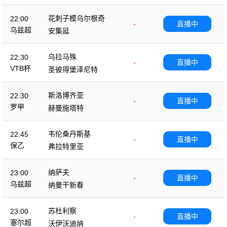
花刺子模乌尔根奇
22:00
-
直播中
乌兹超
安集延
乌拉马殊
22:30
-
直播中
VTB杯
圣彼得堡泽尼特
斯洛博齐亚
22:30
-
直播中
罗甲
赫曼施塔特
韦伦桑丹斯基
22:45
-
直播中
保乙
弗拉特里亚
纳萨夫
23:00
-
直播中
乌兹超
纳曼干新春
苏杜利察
23:00
-
直播中
塞尔超
沃伊沃迪纳