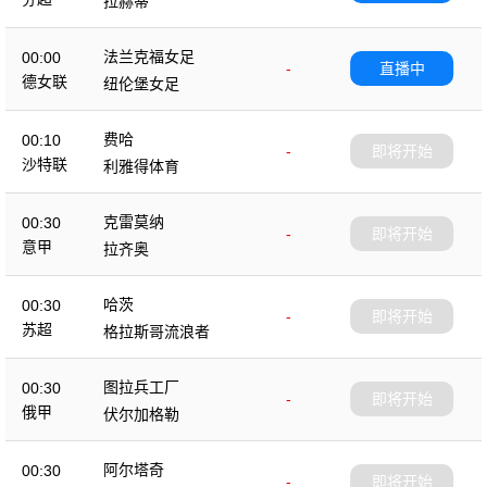
拉赫蒂
法兰克福女足
00:00
-
直播中
德女联
纽伦堡女足
费哈
00:10
-
即将开始
沙特联
利雅得体育
克雷莫纳
00:30
-
即将开始
意甲
拉齐奥
哈茨
00:30
-
即将开始
苏超
格拉斯哥流浪者
图拉兵工厂
00:30
-
即将开始
俄甲
伏尔加格勒
阿尔塔奇
00:30
-
即将开始