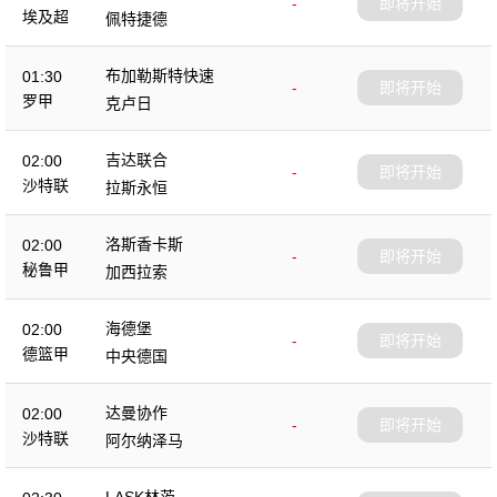
-
即将开始
埃及超
佩特捷德
布加勒斯特快速
01:30
-
即将开始
罗甲
克卢日
吉达联合
02:00
-
即将开始
沙特联
拉斯永恒
洛斯香卡斯
02:00
-
即将开始
秘鲁甲
加西拉索
海德堡
02:00
-
即将开始
德篮甲
中央德国
达曼协作
02:00
-
即将开始
沙特联
阿尔纳泽马
LASK林茨