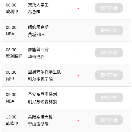
宾托大学生
08:00
-
即将开始
玻利甲
布鲁明
纽约尼克斯
08:00
-
即将开始
NBA
费城76人
康塞普西翁
08:30
-
即将开始
智利联杯
华奇巴托
里奥夸尔托学生队
08:30
-
即将开始
阿甲
科尔多瓦学院
圣安东尼奥马刺
09:30
-
即将开始
NBA
明尼苏达森林狼
高阳索诺天枪
13:00
-
即将开始
韩篮甲
釜山宙斯盾