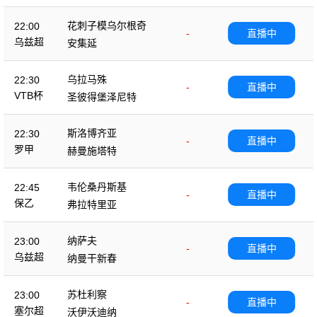
花刺子模乌尔根奇
22:00
-
直播中
乌兹超
安集延
乌拉马殊
22:30
-
直播中
VTB杯
圣彼得堡泽尼特
斯洛博齐亚
22:30
-
直播中
罗甲
赫曼施塔特
韦伦桑丹斯基
22:45
-
直播中
保乙
弗拉特里亚
纳萨夫
23:00
-
直播中
乌兹超
纳曼干新春
苏杜利察
23:00
-
直播中
塞尔超
沃伊沃迪纳