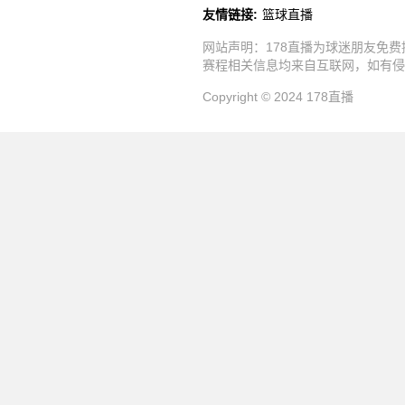
友情链接:
篮球直播
网站声明：178直播为球迷朋友免
赛程相关信息均来自互联网，如有侵
Copyright © 2024 178直播