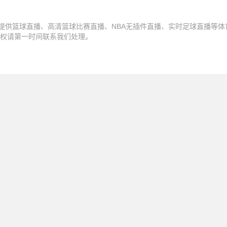
费提供篮球直播、高清篮球比赛直播、NBA无插件直播、实时足球直播等
权请第一时间联系我们处理。