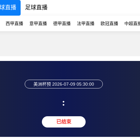
球直播
足球直播
西甲直播
意甲直播
德甲直播
法甲直播
欧冠直播
中超直
美洲杯预
2026-07-09 05:30:00
:
已结束