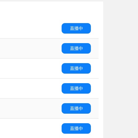
直播中
直播中
直播中
直播中
直播中
直播中