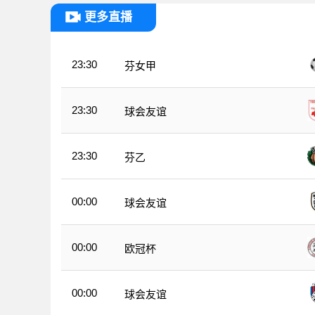
更多直播
23:30
芬女甲
23:30
球会友谊
23:30
芬乙
00:00
球会友谊
00:00
欧冠杯
00:00
球会友谊