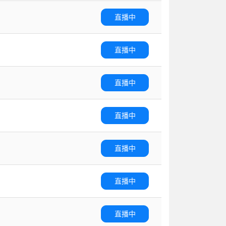
直播中
直播中
直播中
直播中
直播中
直播中
直播中