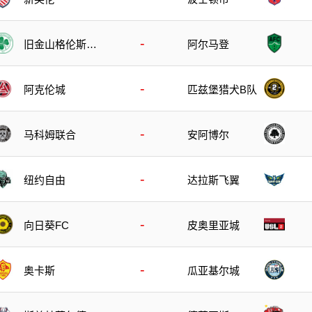
-
旧金山格伦斯S
阿尔马登
C
-
阿克伦城
匹兹堡猎犬B队
-
马科姆联合
安阿博尔
-
纽约自由
达拉斯飞翼
-
向日葵FC
皮奥里亚城
-
奥卡斯
瓜亚基尔城