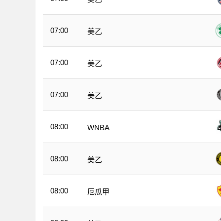
07:00
美乙
07:00
美乙
07:00
美乙
08:00
WNBA
08:00
美乙
08:00
厄瓜甲