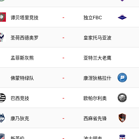
队
-
谭贝塔里竞技
独立FBC
-
圣荷西德奥罗
皇家托马亚波
-
孟菲斯灰熊
亚特兰大老鹰
-
佛蒙特绿队
康涅狄格拉什
-
巴西竞技
欧帕尔利奥
-
康乃狄克
西麻省先锋
-
新英伦
波士顿市