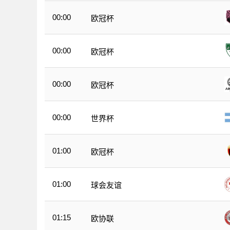
00:00
欧冠杯
00:00
欧冠杯
00:00
欧冠杯
00:00
世界杯
01:00
欧冠杯
01:00
球会友谊
01:15
欧协联