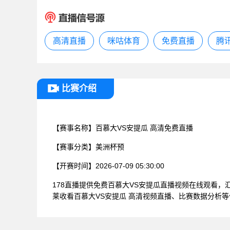
高清直播
咪咕体育
免费直播
腾
比赛介绍
【赛事名称】
百慕大VS安提瓜 高清免费直播
【赛事分类】
美洲杯预
【开赛时间】
2026-07-09 05:30:00
178直播提供免费百慕大VS安提瓜直播视频在线观看
莱收看百慕大VS安提瓜 高清视频直播、比赛数据分析