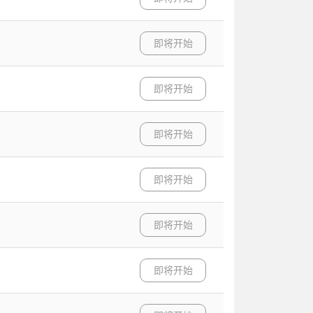
即将开始
即将开始
即将开始
即将开始
即将开始
即将开始