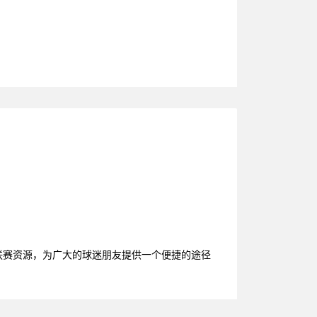
联赛资源，为广大的球迷朋友提供一个便捷的途径