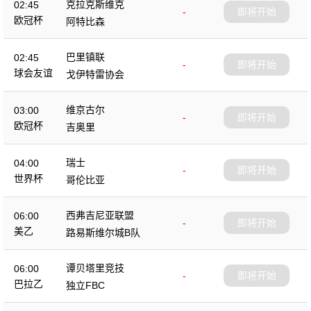
克拉克斯维克
02:45
-
即将开始
欧冠杯
阿特比森
巴里镇联
02:45
-
即将开始
球会友谊
戈伊特雷协会
维京古尔
03:00
-
即将开始
欧冠杯
吉奥里
瑞士
04:00
-
即将开始
世界杯
哥伦比亚
西弗吉尼亚联盟
06:00
-
即将开始
美乙
路易斯维尔城B队
谭贝塔里竞技
06:00
-
即将开始
巴拉乙
独立FBC