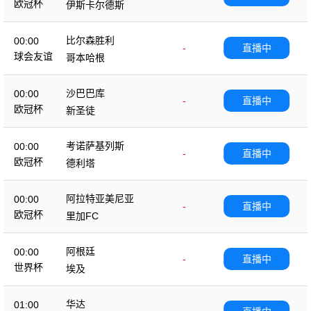
欧冠杯
伊斯卡尔德斯
比尔森胜利
00:00
-
直播中
球会友谊
哥本哈根
沙巴巴库
00:00
-
直播中
欧冠杯
新圣徒
考诺萨基列斯
00:00
-
直播中
欧冠杯
德利塔
阿拉特亚美尼亚
00:00
-
直播中
欧冠杯
里加FC
阿根廷
00:00
-
直播中
世界杯
埃及
华达
01:00