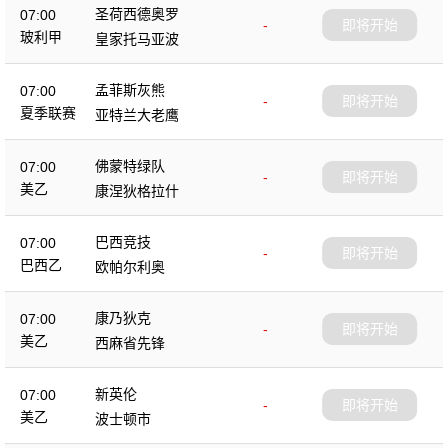
圣荷西德奥罗
07:00
-
即将开始
玻利甲
皇家托马亚波
孟菲斯灰熊
07:00
-
即将开始
夏季联赛
亚特兰大老鹰
佛蒙特绿队
07:00
-
即将开始
美乙
康涅狄格拉什
巴西竞技
07:00
-
即将开始
巴西乙
欧帕尔利奥
康乃狄克
07:00
-
即将开始
美乙
西麻省先锋
新英伦
07:00
-
即将开始
美乙
波士顿市