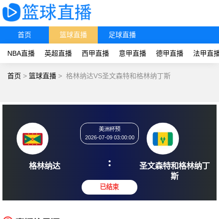
首页
篮球直播
足球直播
NBA直播
英超直播
西甲直播
意甲直播
德甲直播
法甲直
首页
>
篮球直播
>
格林纳达VS圣文森特和格林纳丁斯
美洲杯预
2026-07-09 03:00:00
:
格林纳达
圣文森特和
斯